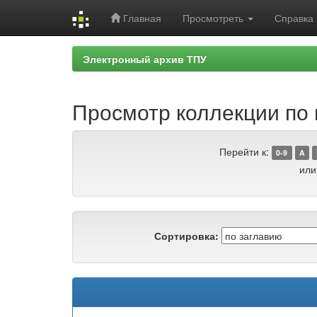
Главная
Просмотреть
Справка
Skip
Электронный архив ТПУ
navigation
Просмотр коллекции по г
Перейти к:
0-9
A
или
Сортировка: