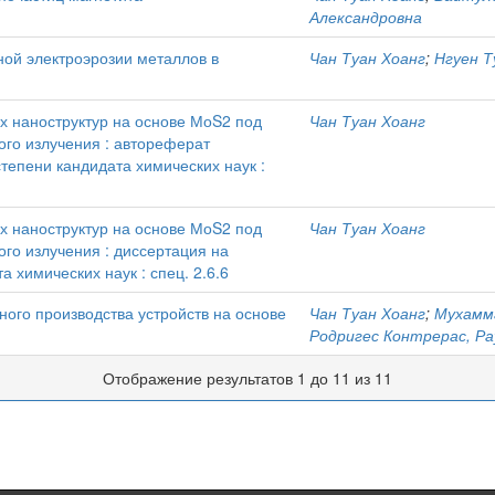
Александровна
ой электроэрозии металлов в
Чан Туан Хоанг
;
Нгуен Т
х наноструктур на основе МоS2 под
Чан Туан Хоанг
го излучения : автореферат
тепени кандидата химических наук :
х наноструктур на основе МоS2 под
Чан Туан Хоанг
го излучения : диссертация на
 химических наук : спец. 2.6.6
ого производства устройств на основе
Чан Туан Хоанг
;
Мухамм
Родригес Контрерас, Ра
Отображение результатов 1 до 11 из 11