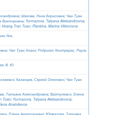
ксандровна
;
Шахова, Нина Борисовна
;
Чан Туан
а Викторовна
;
Yurmazova, Tatyana Aleksandrovna
;
;
Hoang Tran Tuan
;
Plankina, Marina Viktorovna
уан Ань
евна
;
Чан Туан Хоанг
;
Родригес Контрерас, Рауль
ая, В. Ю.
колаевич
;
Казанцев, Сергей Олегович
;
Чан Туан
а, Татьяна Александровна
;
Вайтулевич, Елена
n Tuan
;
Yurmazova, Tatyana Aleksandrovna
;
 Elena Anatolievna
вич, Елена Анатольевна
;
Юрмазова, Татьяна