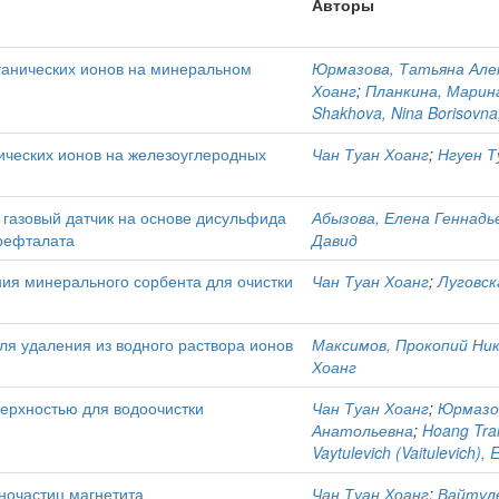
Авторы
ганических ионов на минеральном
Юрмазова, Татьяна Але
Хоанг
;
Планкина, Марин
Shakhova, Nina Borisovna
ических ионов на железоуглеродных
Чан Туан Хоанг
;
Нгуен Т
 газовый датчик на основе дисульфида
Абызова, Елена Геннадь
рефталата
Давид
ия минерального сорбента для очистки
Чан Туан Хоанг
;
Луговск
я удаления из водного раствора ионов
Максимов, Прокопий Ни
Хоанг
ерхностью для водоочистки
Чан Туан Хоанг
;
Юрмазов
Анатольевна
;
Hoang Tra
Vaytulevich (Vaitulevich),
очастиц магнетита
Чан Туан Хоанг
;
Вайтуле