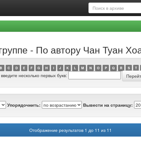
руппе - По автору Чан Туан Хо
B
C
D
E
F
G
H
I
J
K
L
M
N
O
P
Q
R
S
T
 введите несколько первых букв:
Упорядочнить:
Вывести на страницу:
Отображение результатов 1 до 11 из 11