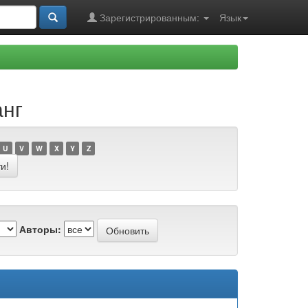
Зарегистрированным:
Язык
анг
U
V
W
X
Y
Z
Авторы: