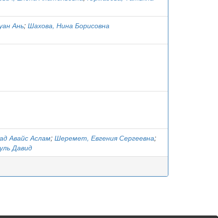
уан Ань
;
Шахова, Нина Борисовна
ад Авайс Аслам
;
Шеремет, Евгения Сергеевна
;
уль Давид