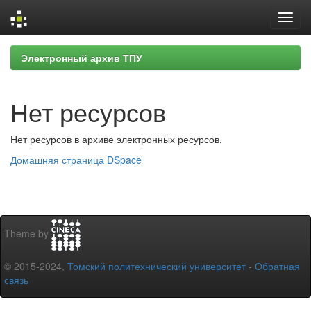
Skip
Электронный архив ТПУ
navigation
Нет ресурсов
Нет ресурсов в архиве электронных ресурсов.
Домашняя страница DSpace
Theme by
© 2015-2024,
Томский политехнический университет
-
Обратная
связь