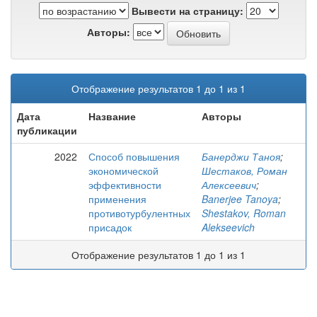
Вывести на страницу:
Авторы:
Отображение результатов 1 до 1 из 1
Дата
Название
Авторы
публикации
2022
Способ повышения
Банерджи Таноя
;
экономической
Шестаков, Роман
эффективности
Алексеевич
;
применения
Banerjee Tanoya
;
противотурбулентных
Shestakov, Roman
присадок
Alekseevich
Отображение результатов 1 до 1 из 1