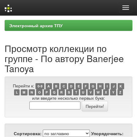
Skip
Электронный архив ТПУ
navigation
Просмотр коллекции по
группе - По автору Banerjee
Tanoya
Перейти к:
0-9
A
B
C
D
E
F
G
H
I
J
K
L
M
N
O
P
Q
R
S
T
U
V
W
X
Y
Z
или введите несколько первых букв:
Сортировка:
Упорядочнить: