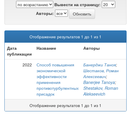
Вывести на страницу:
Авторы:
Отображение результатов 1 до 1 из 1
Дата
Название
Авторы
публикации
2022
Способ повышения
Банерджи Таноя
;
экономической
Шестаков, Роман
эффективности
Алексеевич
;
применения
Banerjee Tanoya
;
противотурбулентных
Shestakov, Roman
присадок
Alekseevich
Отображение результатов 1 до 1 из 1