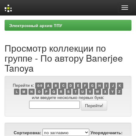
Skip
Электронный архив ТПУ
navigation
Просмотр коллекции по
группе - По автору Banerjee
Tanoya
Перейти к:
0-9
A
B
C
D
E
F
G
H
I
J
K
L
M
N
O
P
Q
R
S
T
U
V
W
X
Y
Z
или введите несколько первых букв:
Сортировка:
Упорядочнить: