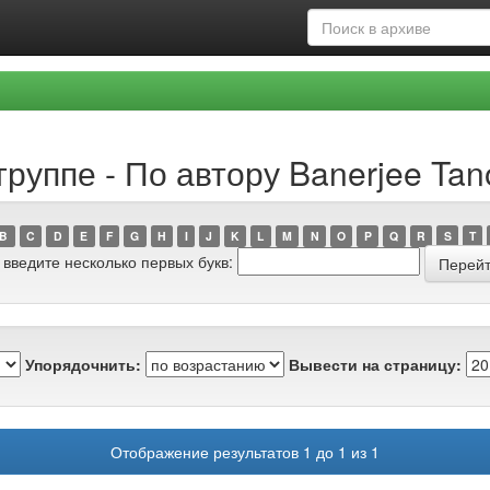
руппе - По автору Banerjee Tan
B
C
D
E
F
G
H
I
J
K
L
M
N
O
P
Q
R
S
T
 введите несколько первых букв:
Упорядочнить:
Вывести на страницу:
Отображение результатов 1 до 1 из 1