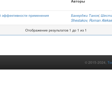
Авторы
й эффективности применения
Банерджи Таноя
;
Шеста
Shestakov, Roman Alekse
Отображение результатов 1 до 1 из 1
© 2015-2024,
То