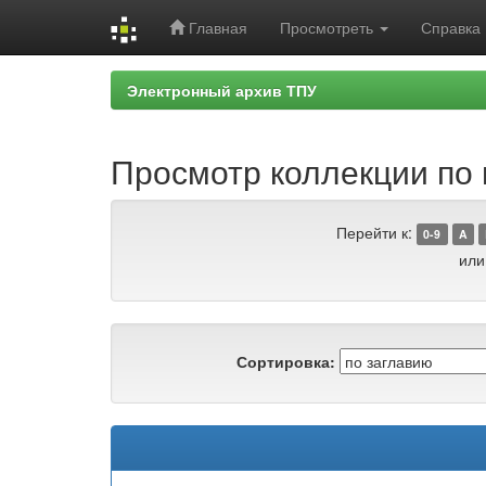
Главная
Просмотреть
Справка
Skip
Электронный архив ТПУ
navigation
Просмотр коллекции по г
Перейти к:
0-9
A
или
Сортировка: