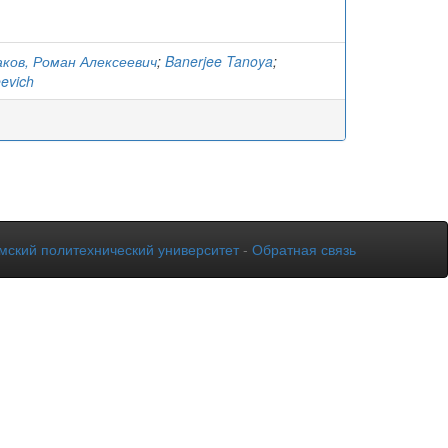
ков, Роман Алексеевич
;
Banerjee Tanoya
;
evich
мский политехнический университет
-
Обратная связь