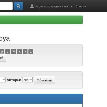
Зарегистрированным:
Язык
oya
U
V
W
X
Y
Z
Авторы: