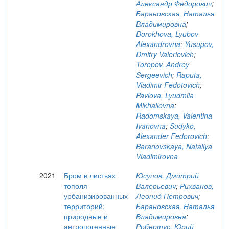
Александр Федорович
;
Барановская, Наталья
Владимировна
;
Dorokhova, Lyubov
Alexandrovna
;
Yusupov,
Dmitry Valerievich
;
Toropov, Andrey
Sergeevich
;
Raputa,
Vladimir Fedotovich
;
Pavlova, Lyudmila
Mikhailovna
;
Radomskaya, Valentina
Ivanovna
;
Sudyko,
Alexander Fedorovich
;
Baranovskaya, Nataliya
Vladimirovna
2021
Бром в листьях
Юсупов, Дмитрий
тополя
Валерьевич
;
Рихванов,
урбанизированных
Леонид Петрович
;
территорий:
Барановская, Наталья
природные и
Владимировна
;
антропогенные
Робертус, Юрий