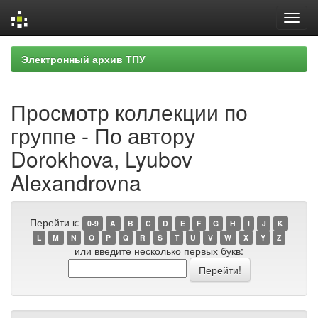
Skip
Электронный архив ТПУ
navigation
Просмотр коллекции по
группе - По автору
Dorokhova, Lyubov
Alexandrovna
Перейти к:
0-9
A
B
C
D
E
F
G
H
I
J
K
L
M
N
O
P
Q
R
S
T
U
V
W
X
Y
Z
или введите несколько первых букв: