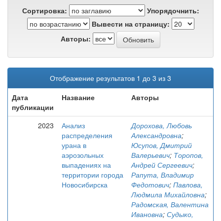
Сортировка:
Упорядочнить:
Вывести на страницу:
Авторы:
Отображение результатов 1 до 3 из 3
Дата
Название
Авторы
публикации
2023
Анализ
Дорохова, Любовь
распределения
Александровна
;
урана в
Юсупов, Дмитрий
аэрозольных
Валерьевич
;
Торопов,
выпадениях на
Андрей Сергеевич
;
территории города
Рапута, Владимир
Новосибирска
Федотович
;
Павлова,
Людмила Михайловна
;
Радомская, Валентина
Ивановна
;
Судыко,