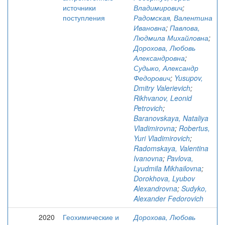
источники
Владимирович
;
поступления
Радомская, Валентина
Ивановна
;
Павлова,
Людмила Михайловна
;
Дорохова, Любовь
Александровна
;
Судыко, Александр
Федорович
;
Yusupov,
Dmitry Valerievich
;
Rikhvanov, Leonid
Petrovich
;
Baranovskaya, Nataliya
Vladimirovna
;
Robertus,
Yuri Vladimirovich
;
Radomskaya, Valentina
Ivanovna
;
Pavlova,
Lyudmila Mikhailovna
;
Dorokhova, Lyubov
Alexandrovna
;
Sudyko,
Alexander Fedorovich
2020
Геохимические и
Дорохова, Любовь