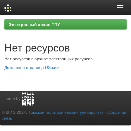
Skip
Электронный архив ТПУ
navigation
Нет ресурсов
Нет ресурсов в архиве электронных ресурсов.
Домашняя страница DSpace
Theme by
© 2015-2024,
Томский политехнический университет
-
Обратная
связь