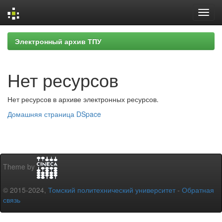
Skip
Электронный архив ТПУ
navigation
Нет ресурсов
Нет ресурсов в архиве электронных ресурсов.
Домашняя страница DSpace
Theme by
© 2015-2024,
Томский политехнический университет
-
Обратная
связь