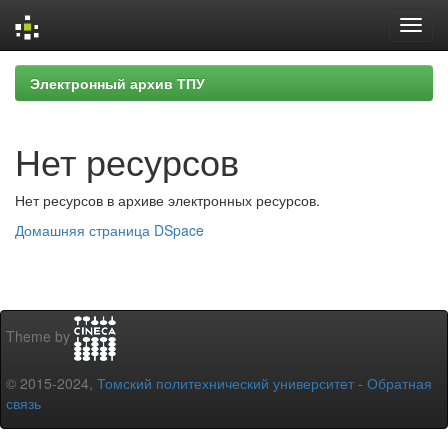
Skip
Электронный архив ТПУ
navigation
Нет ресурсов
Нет ресурсов в архиве электронных ресурсов.
Домашняя страница DSpace
Theme by
© 2015-2024,
Томский политехнический университет
-
Обратная
связь