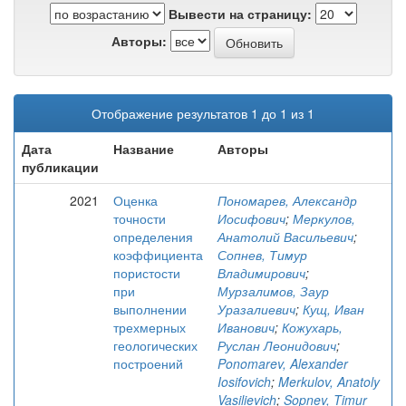
Вывести на страницу:
Авторы:
Отображение результатов 1 до 1 из 1
Дата
Название
Авторы
публикации
2021
Оценка
Пономарев, Александр
точности
Иосифович
;
Меркулов,
определения
Анатолий Васильевич
;
коэффициента
Сопнев, Тимур
пористости
Владимирович
;
при
Мурзалимов, Заур
выполнении
Уразалиевич
;
Кущ, Иван
трехмерных
Иванович
;
Кожухарь,
геологических
Руслан Леонидович
;
построений
Ponomarev, Alexander
Iosifovich
;
Merkulov, Anatoly
Vasilievich
;
Sopnev, Timur