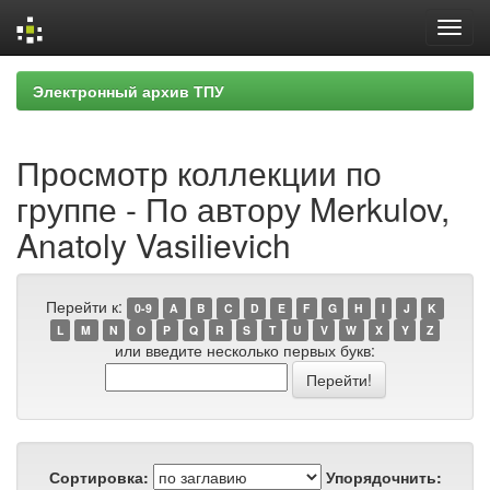
Skip
Электронный архив ТПУ
navigation
Просмотр коллекции по
группе - По автору Merkulov,
Anatoly Vasilievich
Перейти к:
0-9
A
B
C
D
E
F
G
H
I
J
K
L
M
N
O
P
Q
R
S
T
U
V
W
X
Y
Z
или введите несколько первых букв:
Сортировка:
Упорядочнить: