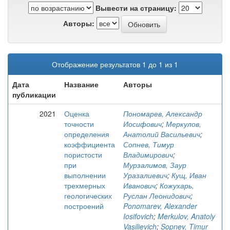
Вывести на страницу:
Авторы:
Отображение результатов 1 до 1 из 1
Дата
Название
Авторы
публикации
2021
Оценка
Пономарев, Александр
точности
Иосифович
;
Меркулов,
определения
Анатолий Васильевич
;
коэффициента
Сопнев, Тимур
пористости
Владимирович
;
при
Мурзалимов, Заур
выполнении
Уразалиевич
;
Кущ, Иван
трехмерных
Иванович
;
Кожухарь,
геологических
Руслан Леонидович
;
построений
Ponomarev, Alexander
Iosifovich
;
Merkulov, Anatoly
Vasilievich
;
Sopnev, Timur