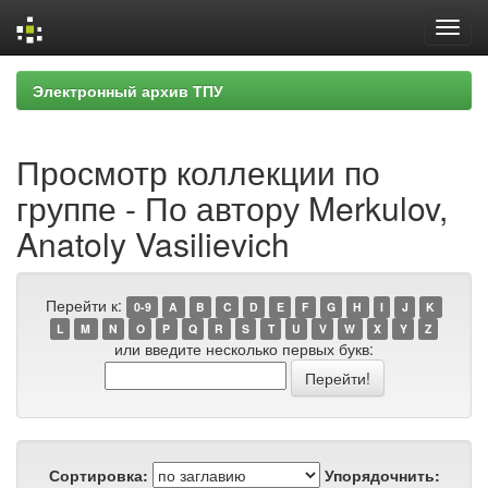
Skip
Электронный архив ТПУ
navigation
Просмотр коллекции по
группе - По автору Merkulov,
Anatoly Vasilievich
Перейти к:
0-9
A
B
C
D
E
F
G
H
I
J
K
L
M
N
O
P
Q
R
S
T
U
V
W
X
Y
Z
или введите несколько первых букв:
Сортировка:
Упорядочнить: