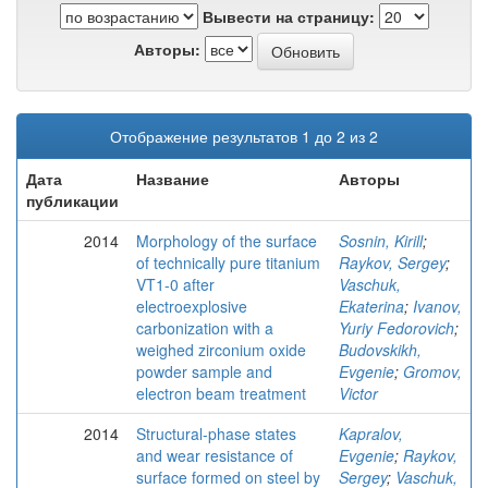
Вывести на страницу:
Авторы:
Отображение результатов 1 до 2 из 2
Дата
Название
Авторы
публикации
2014
Morphology of the surface
Sosnin, Kirill
;
of technically pure titanium
Raykov, Sergey
;
VT1-0 after
Vaschuk,
electroexplosive
Ekaterina
;
Ivanov,
carbonization with a
Yuriy Fedorovich
;
weighed zirconium oxide
Budovskikh,
powder sample and
Evgenie
;
Gromov,
electron beam treatment
Victor
2014
Structural-phase states
Kapralov,
and wear resistance of
Evgenie
;
Raykov,
surface formed on steel by
Sergey
;
Vaschuk,