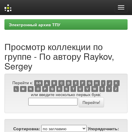
Skip
Электронный архив ТПУ
navigation
Просмотр коллекции по
группе - По автору Raykov,
Sergey
Перейти к:
0-9
A
B
C
D
E
F
G
H
I
J
K
L
M
N
O
P
Q
R
S
T
U
V
W
X
Y
Z
или введите несколько первых букв:
Сортировка:
Упорядочнить: