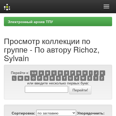
Skip
Электронный архив ТПУ
navigation
Просмотр коллекции по
группе - По автору Richoz,
Sylvain
Перейти к:
0-9
A
B
C
D
E
F
G
H
I
J
K
L
M
N
O
P
Q
R
S
T
U
V
W
X
Y
Z
или введите несколько первых букв:
Сортировка:
Упорядочнить: