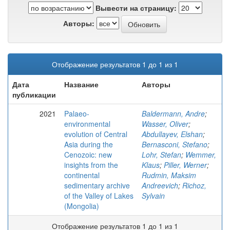
Вывести на страницу:
Авторы:
Отображение результатов 1 до 1 из 1
Дата
Название
Авторы
публикации
2021
Palaeo-
Baldermann, Andre
;
environmental
Wasser, Oliver
;
evolution of Central
Abdullayev, Elshan
;
Asia during the
Bernasconi, Stefano
;
Cenozoic: new
Lohr, Stefan
;
Wemmer,
insights from the
Klaus
;
Piller, Werner
;
continental
Rudmin, Maksim
sedimentary archive
Andreevich
;
Richoz,
of the Valley of Lakes
Sylvain
(Mongolia)
Отображение результатов 1 до 1 из 1