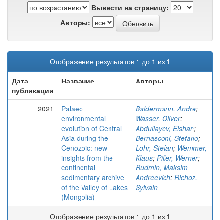
Вывести на страницу:
Авторы:
Отображение результатов 1 до 1 из 1
Дата
Название
Авторы
публикации
2021
Palaeo-
Baldermann, Andre
;
environmental
Wasser, Oliver
;
evolution of Central
Abdullayev, Elshan
;
Asia during the
Bernasconi, Stefano
;
Cenozoic: new
Lohr, Stefan
;
Wemmer,
insights from the
Klaus
;
Piller, Werner
;
continental
Rudmin, Maksim
sedimentary archive
Andreevich
;
Richoz,
of the Valley of Lakes
Sylvain
(Mongolia)
Отображение результатов 1 до 1 из 1