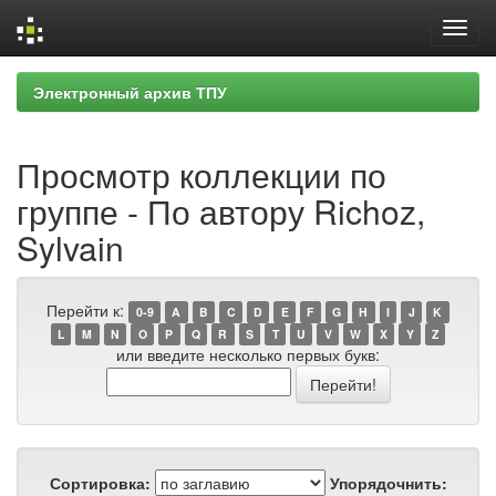
Skip
Электронный архив ТПУ
navigation
Просмотр коллекции по
группе - По автору Richoz,
Sylvain
Перейти к:
0-9
A
B
C
D
E
F
G
H
I
J
K
L
M
N
O
P
Q
R
S
T
U
V
W
X
Y
Z
или введите несколько первых букв:
Сортировка:
Упорядочнить: