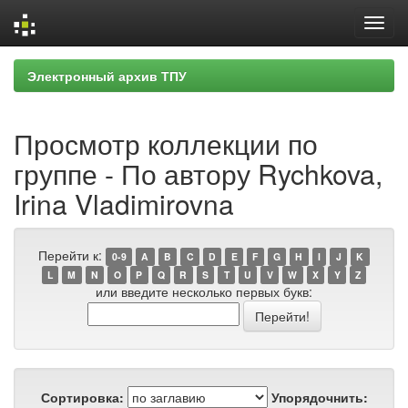
Skip
Электронный архив ТПУ
navigation
Просмотр коллекции по
группе - По автору Rychkova,
Irina Vladimirovna
Перейти к:
0-9
A
B
C
D
E
F
G
H
I
J
K
L
M
N
O
P
Q
R
S
T
U
V
W
X
Y
Z
или введите несколько первых букв:
Сортировка:
Упорядочнить: