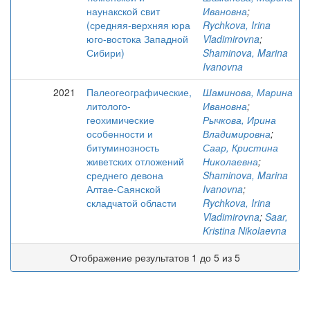
наунакской свит
Ивановна
;
(средняя-верхняя юра
Rychkova, Irina
юго-востока Западной
Vladimirovna
;
Сибири)
Shaminova, Marina
Ivanovna
2021
Палеогеографические,
Шаминова, Марина
литолого-
Ивановна
;
геохимические
Рычкова, Ирина
особенности и
Владимировна
;
битуминозность
Саар, Кристина
живетских отложений
Николаевна
;
среднего девона
Shaminova, Marina
Алтае-Саянской
Ivanovna
;
складчатой области
Rychkova, Irina
Vladimirovna
;
Saar,
Kristina Nikolaevna
Отображение результатов 1 до 5 из 5