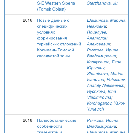
S-E Western Siberia
Sterzhanova, Ju.
(Tomsk Oblast)
2016
Новые данные о
Шаминова, Марина
специфических
Ивановна
;
условиях
Поцелуев,
формирования
Анатолий
турнейских отложений
Алексеевич
;
Колывань-Томской
Рычкова, Ирина
складчатой зоны
Владимировна
;
Корчуганов, Яков
Юрьевич
;
Shaminova, Marina
Ivanovna
;
Potseluev,
Anatoly Alekseevich
;
Rychkova, Irina
Vladimirovna
;
Korchuganov, Yakov
Yurievich
2018
Палеоботанические
Рычкова, Ирина
особенности
Владимировна
;
тюменской и
Шаминова, Марина