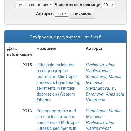
Вывести на страницу:
Авторы:
Отображение результатов 1 до 5 из 5
Дата
Название
Авторы
публикации
2015
Lithologic-facies and
Rychkova, Irina
paleogeographic
Vladimirovna
;
features of Mid-Upper
Shaminova, Marina
Jurassic oil-gas bearing
Ivanovna
;
sediments in Nurolsk
Sterzhanova, V.
;
depression (Western
Baranova, Anastasia
Siberia)
Viktorovna
2016
Paleogeographic and
Shaminova, Marina
litho-facies formation
Ivanovna
;
conditions of MidUpper
Rychkova, Irina
Jurassic sediments in
Vladimirovna
;