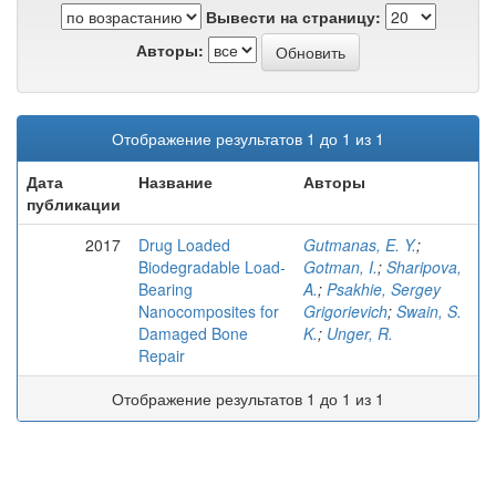
Вывести на страницу:
Авторы:
Отображение результатов 1 до 1 из 1
Дата
Название
Авторы
публикации
2017
Drug Loaded
Gutmanas, E. Y.
;
Biodegradable Load-
Gotman, I.
;
Sharipova,
Bearing
A.
;
Psakhie, Sergey
Nanocomposites for
Grigorievich
;
Swain, S.
Damaged Bone
K.
;
Unger, R.
Repair
Отображение результатов 1 до 1 из 1