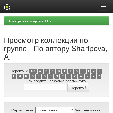
Skip
Электронный архив ТПУ
navigation
Просмотр коллекции по
группе - По автору Sharipova,
A.
Перейти к:
0-9
A
B
C
D
E
F
G
H
I
J
K
L
M
N
O
P
Q
R
S
T
U
V
W
X
Y
Z
или введите несколько первых букв:
Сортировка:
Упорядочнить: