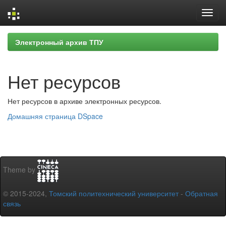
Skip
Электронный архив ТПУ
navigation
Нет ресурсов
Нет ресурсов в архиве электронных ресурсов.
Домашняя страница DSpace
Theme by
© 2015-2024,
Томский политехнический университет
-
Обратная
связь