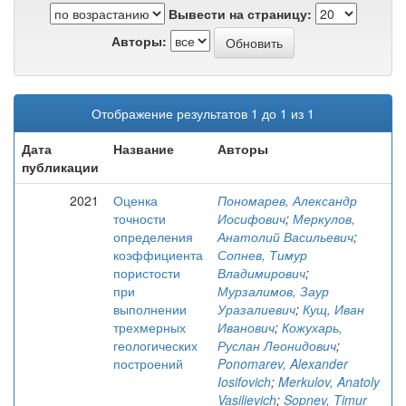
Вывести на страницу:
Авторы:
Отображение результатов 1 до 1 из 1
Дата
Название
Авторы
публикации
2021
Оценка
Пономарев, Александр
точности
Иосифович
;
Меркулов,
определения
Анатолий Васильевич
;
коэффициента
Сопнев, Тимур
пористости
Владимирович
;
при
Мурзалимов, Заур
выполнении
Уразалиевич
;
Кущ, Иван
трехмерных
Иванович
;
Кожухарь,
геологических
Руслан Леонидович
;
построений
Ponomarev, Alexander
Iosifovich
;
Merkulov, Anatoly
Vasilievich
;
Sopnev, Timur