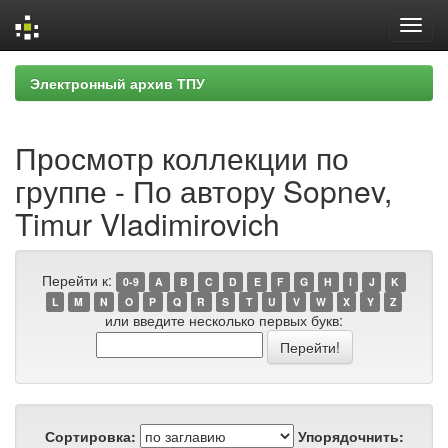
Skip
Электронный архив ТПУ
navigation
Просмотр коллекции по
группе - По автору Sopnev,
Timur Vladimirovich
Перейти к:
0-9
A
B
C
D
E
F
G
H
I
J
K
L
M
N
O
P
Q
R
S
T
U
V
W
X
Y
Z
или введите несколько первых букв:
Сортировка:
Упорядочнить: