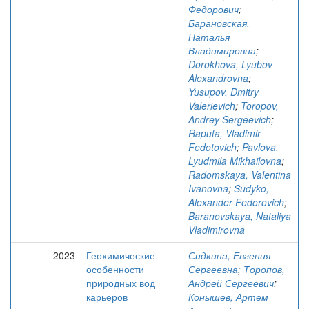
Федорович
;
Барановская,
Наталья
Владимировна
;
Dorokhova, Lyubov
Alexandrovna
;
Yusupov, Dmitry
Valerievich
;
Toropov,
Andrey Sergeevich
;
Raputa, Vladimir
Fedotovich
;
Pavlova,
Lyudmila Mikhailovna
;
Radomskaya, Valentina
Ivanovna
;
Sudyko,
Alexander Fedorovich
;
Baranovskaya, Nataliya
Vladimirovna
2023
Геохимические
Сидкина, Евгения
особенности
Сергеевна
;
Торопов,
природных вод
Андрей Сергеевич
;
карьеров
Конышев, Артем