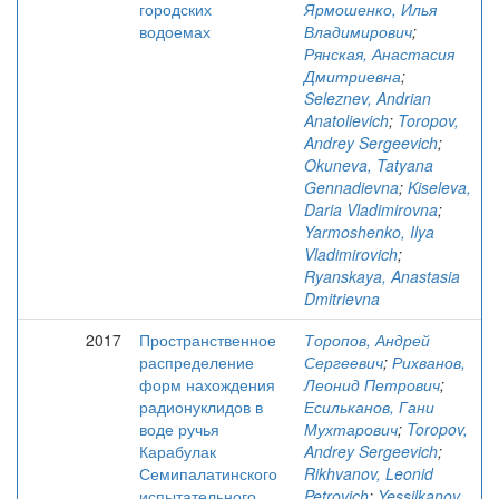
городских
Ярмошенко, Илья
водоемах
Владимирович
;
Рянская, Анастасия
Дмитриевна
;
Seleznev, Andrian
Anatolievich
;
Toropov,
Andrey Sergeevich
;
Okuneva, Tatyana
Gennadievna
;
Kiseleva,
Daria Vladimirovna
;
Yarmoshenko, Ilya
Vladimirovich
;
Ryanskaya, Anastasia
Dmitrievna
2017
Пространственное
Торопов, Андрей
распределение
Сергеевич
;
Рихванов,
форм нахождения
Леонид Петрович
;
радионуклидов в
Есильканов, Гани
воде ручья
Мухтарович
;
Toropov,
Карабулак
Andrey Sergeevich
;
Семипалатинского
Rikhvanov, Leonid
испытательного
Petrovich
;
Yessilkanov,