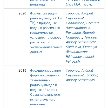
полигона
Gani Mukhtarovich
2020
Формы миграции
Торопов, Андрей
радионуклидов (U и
Сергеевич
;
Th) в природных
Солдатова, Евгения
водах в различных
Александровна
;
геохимических
Рихванов, Леонид
условиях на основе
Петрович
;
Toropov,
расчетных и
Andrey Sergeevich
;
экспериментальных
Soldatova, Evgeniya
данных
Alexandrovna
;
Rikhvanov, Leonid
Petrovich
2018
Фракционирование
Торопов, Андрей
форм нахождения
Сергеевич
;
Toropov,
техногенных
Andrey Sergeevich
радионуклидов в
водных объектах
Семипалатинского
испытательного
полигона