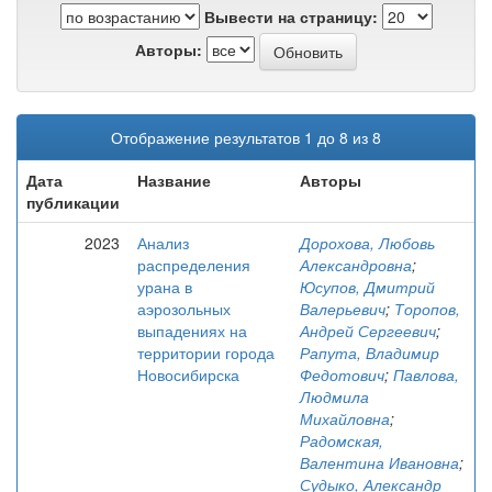
Вывести на страницу:
Авторы:
Отображение результатов 1 до 8 из 8
Дата
Название
Авторы
публикации
2023
Анализ
Дорохова, Любовь
распределения
Александровна
;
урана в
Юсупов, Дмитрий
аэрозольных
Валерьевич
;
Торопов,
выпадениях на
Андрей Сергеевич
;
территории города
Рапута, Владимир
Новосибирска
Федотович
;
Павлова,
Людмила
Михайловна
;
Радомская,
Валентина Ивановна
;
Судыко, Александр