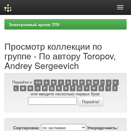
Skip
Электронный архив ТПУ
navigation
Просмотр коллекции по
группе - По автору Toropov,
Andrey Sergeevich
Перейти к:
0-9
A
B
C
D
E
F
G
H
I
J
K
L
M
N
O
P
Q
R
S
T
U
V
W
X
Y
Z
или введите несколько первых букв:
Сортировка:
Упорядочнить: