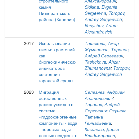
строительного
Александрович
;
камня
Sidkina, Evgenia
Питкярантского
Sergeevna
;
Toropov,
района (Карелия)
Andrey Sergeevich
;
Konyshev, Artem
Alexandrovich
2017
Использование
Ташекова, Ажар
листьев растений
Жумановна
;
Торопов,
как
Андрей Сергеевич
;
биогеохимических
Tashekova, Ahzar
индикаторов
Zhumanovna
;
Toropov,
состояния
Andrey Sergeevich
городской среды
2023
Миграция
Селезнев, Андриан
естественных
Анатольевич
;
радионуклидов в
Торопов, Андрей
системе
Сергеевич
;
Окунева,
«гидрокриогенные
Татьяна
компоненты - вода
Геннадьевна
;
- поровые воды
Киселева, Дарья
донных осадков» в
Владимировна
;