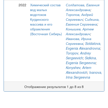
2022
Химический состав
Солдатова, Евгения
вод малых
Александровна
;
водотоков
Торопов, Андрей
Кугдинского
Сергеевич
;
Сидкина,
массива и его
Евгения Сергеевна
;
обрамления
Конышев, Артем
(Восточная Сибирь)
Александрович
;
Иванова, Ирина
Сергеевна
;
Soldatova,
Evgenia Alexandrovna
;
Toropov, Andrey
Sergeevich
;
Sidkina,
Evgenia Sergeevna
;
Konyshev, Artem
Alexandrovich
;
Ivanova,
Irina Sergeevna
Отображение результатов 1 до 8 из 8