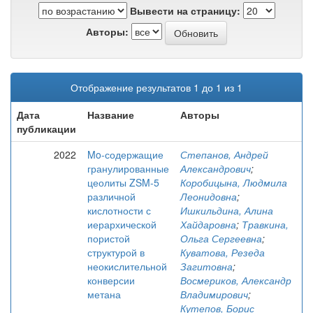
Вывести на страницу:
Авторы:
Отображение результатов 1 до 1 из 1
Дата
Название
Авторы
публикации
2022
Mo-содержащие
Степанов, Андрей
гранулированные
Александрович
;
цеолиты ZSM-5
Коробицына, Людмила
различной
Леонидовна
;
кислотности с
Ишкильдина, Алина
иерархической
Хайдаровна
;
Травкина,
пористой
Ольга Сергеевна
;
структурой в
Куватова, Резеда
неокислительной
Загитовна
;
конверсии
Восмериков, Александр
метана
Владимирович
;
Кутепов, Борис