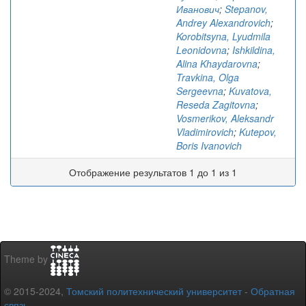
Иванович
;
Stepanov,
Andrey Alexandrovich
;
Korobitsyna, Lyudmila
Leonidovna
;
Ishkildina,
Alina Khaydarovna
;
Travkina, Olga
Sergeevna
;
Kuvatova,
Reseda Zagitovna
;
Vosmerikov, Aleksandr
Vladimirovich
;
Kutepov,
Boris Ivanovich
Отображение результатов 1 до 1 из 1
Theme by
© 2015-2024,
Томский политехнический университет
-
Обратная
связь