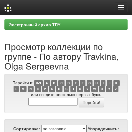
Skip
Электронный архив ТПУ
navigation
Просмотр коллекции по
группе - По автору Travkina,
Olga Sergeevna
Перейти к:
0-9
A
B
C
D
E
F
G
H
I
J
K
L
M
N
O
P
Q
R
S
T
U
V
W
X
Y
Z
или введите несколько первых букв:
Сортировка:
Упорядочнить: