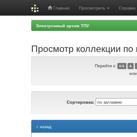
Главная
Просмотреть
Справка
Skip
Электронный архив ТПУ
navigation
Просмотр коллекции по гр
Перейти к:
0-9
A
или
Сортировка:
< назад