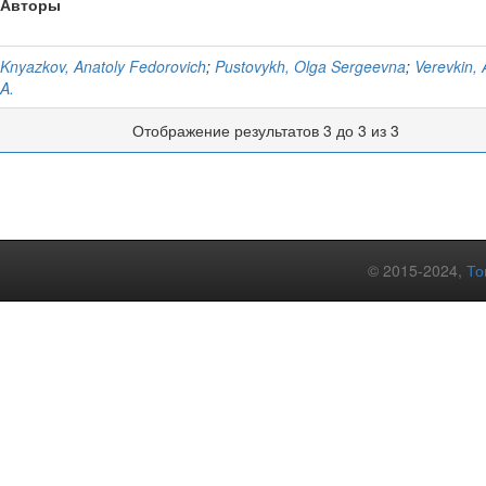
Авторы
Knyazkov, Anatoly Fedorovich
;
Pustovykh, Olga Sergeevna
;
Verevkin, 
A.
Отображение результатов 3 до 3 из 3
© 2015-2024,
То