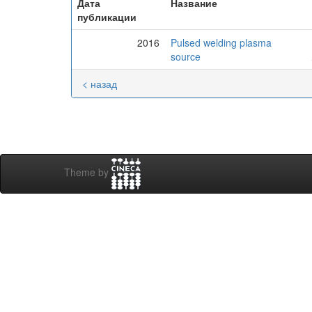
Дата
Название
публикации
2016
Pulsed welding plasma
source
< назад
Theme by