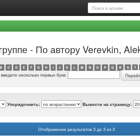
уппе - По автору Verevkin, Alek
B
C
D
E
F
G
H
I
J
K
L
M
N
O
P
Q
R
S
T
 введите несколько первых букв:
Упорядочнить:
Вывести на страницу:
Отображение результатов 3 до 3 из 3