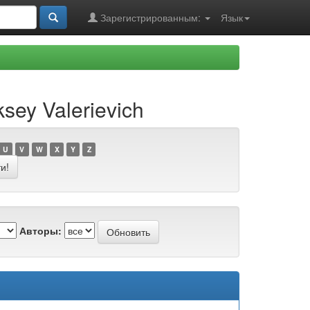
Зарегистрированным:
Язык
sey Valerievich
U
V
W
X
Y
Z
Авторы: