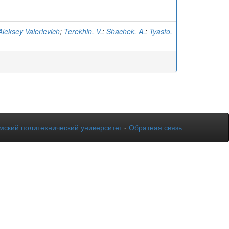
Aleksey Valerievich
;
Terekhin, V.
;
Shachek, A.
;
Tyasto,
мский политехнический университет
-
Обратная связь