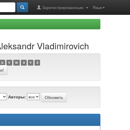
Зарегистрированным:
Язык
leksandr Vladimirovich
U
V
W
X
Y
Z
Авторы: