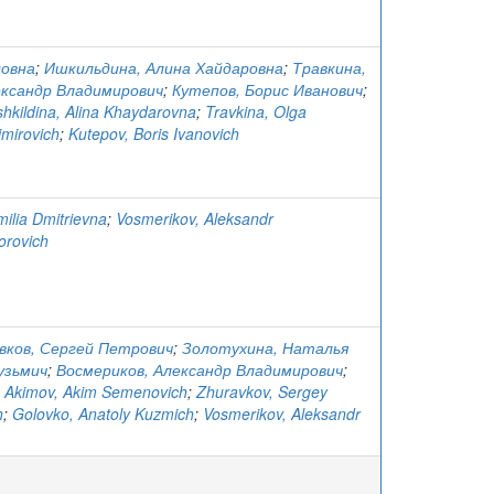
довна
;
Ишкильдина, Алина Хайдаровна
;
Травкина,
ександр Владимирович
;
Кутепов, Борис Иванович
;
shkildina, Alina Khaydarovna
;
Travkina, Olga
imirovich
;
Kutepov, Boris Ivanovich
milia Dmitrievna
;
Vosmerikov, Aleksandr
orovich
вков, Сергей Петрович
;
Золотухина, Наталья
узьмич
;
Восмериков, Александр Владимирович
;
;
Akimov, Akim Semenovich
;
Zhuravkov, Sergey
h
;
Golovko, Anatoly Kuzmich
;
Vosmerikov, Aleksandr