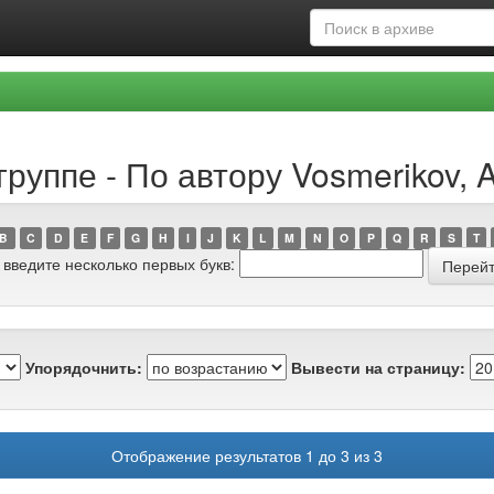
руппе - По автору Vosmerikov, A
B
C
D
E
F
G
H
I
J
K
L
M
N
O
P
Q
R
S
T
 введите несколько первых букв:
Упорядочнить:
Вывести на страницу:
Отображение результатов 1 до 3 из 3