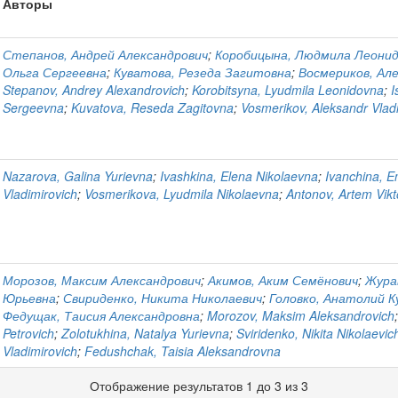
Авторы
Степанов, Андрей Александрович
;
Коробицына, Людмила Леони
Ольга Сергеевна
;
Куватова, Резеда Загитовна
;
Восмериков, Ал
Stepanov, Andrey Alexandrovich
;
Korobitsyna, Lyudmila Leonidovna
;
I
Sergeevna
;
Kuvatova, Reseda Zagitovna
;
Vosmerikov, Aleksandr Vlad
Nazarova, Galina Yurievna
;
Ivashkina, Elena Nikolaevna
;
Ivanchina, E
Vladimirovich
;
Vosmerikova, Lyudmila Nikolaevna
;
Antonov, Artem Vikt
Морозов, Максим Александрович
;
Акимов, Аким Семёнович
;
Жура
Юрьевна
;
Свириденко, Никита Николаевич
;
Головко, Анатолий К
Федущак, Таисия Александровна
;
Morozov, Maksim Aleksandrovich
Petrovich
;
Zolotukhina, Natalya Yurievna
;
Sviridenko, Nikita Nikolaevic
Vladimirovich
;
Fedushchak, Taisia Aleksandrovna
Отображение результатов 1 до 3 из 3