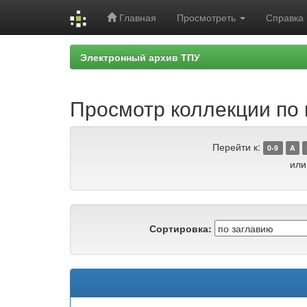
Главная
Просмотреть
Справка
Skip
Электронный архив ТПУ
navigation
Просмотр коллекции по г
Перейти к:
0-9
A
или
Сортировка: