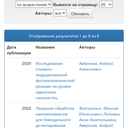
Вывести на страницу:
Авторы:
Отображение результатов 1 до 8 из 8
Дата
Название
Авторы
публикации
2020
Исследование
Аверкиев, Андрей
плазмон-
Алексеевич
индуцированной
фотокаталитической
реакции на уровне
одиночных
наночастиц
2022
Лазерная обработка
Фаткуллин, Максим
наноматериалов
Ильгизович
;
Липовка,
для бимодального
Анна Анатольевна
;
детектирования
Аверкиев, Андрей