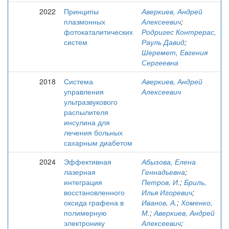
2022
Принципы
Аверкиев, Андрей
плазмонных
Алексеевич
;
фотокаталитических
Родригес Контрерас,
систем
Рауль Давид
;
Шеремет, Евгения
Сергеевна
2018
Система
Аверкиев, Андрей
управления
Алексеевич
ультразвукового
распылителя
инсулина для
лечения больных
сахарным диабетом
2024
Эффективная
Абызова, Елена
лазерная
Геннадьевна
;
интеграция
Петров, И.
;
Бриль,
восстановленного
Илья Игоревич
;
оксида графена в
Иванов, А.
;
Хоменко,
полимерную
М.
;
Аверкиев, Андрей
электронику
Алексеевич
;