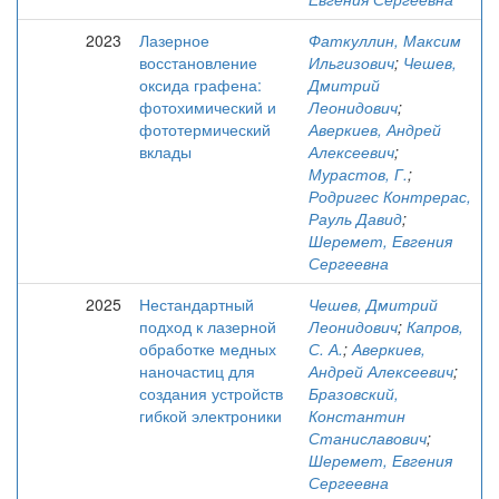
2023
Лазерное
Фаткуллин, Максим
восстановление
Ильгизович
;
Чешев,
оксида графена:
Дмитрий
фотохимический и
Леонидович
;
фототермический
Аверкиев, Андрей
вклады
Алексеевич
;
Мурастов, Г.
;
Родригес Контрерас,
Рауль Давид
;
Шеремет, Евгения
Сергеевна
2025
Нестандартный
Чешев, Дмитрий
подход к лазерной
Леонидович
;
Капров,
обработке медных
С. А.
;
Аверкиев,
наночастиц для
Андрей Алексеевич
;
создания устройств
Бразовский,
гибкой электроники
Константин
Станиславович
;
Шеремет, Евгения
Сергеевна