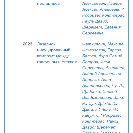
пестицидов
Алексеевич
;
Иванов,
Алексей Алексеевич
;
Родригес Контрерас,
Рауль Давид
;
Шеремет, Евгения
Сергеевна
2023
Лазерно-
Фаткуллин, Максим
индуцированный
Ильгизович
;
Гарсия
композит между
Бальса, Аура Самид
;
графеном и стеклом
Петров, Илья
Сергеевич
;
Аверкиев,
Андрей Алексеевич
;
Липовка, Анна
Анатольевна
;
Лу, Л.
;
Щаденко, Сергей
Владимирович
;
Ванг,
Р.
;
Сун, Д.
;
Ли, К.
;
Джиа, К.
;
Ченг, Ч.
;
Канун, О.
;
Родригес
Контрерас, Рауль
Давид
;
Шеремет,
Евгения Сергеевна