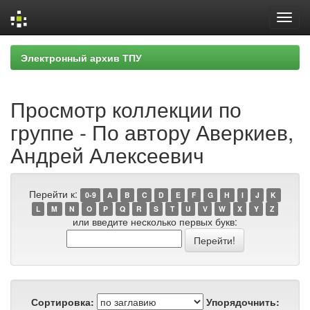
Skip
Электронный архив ТПУ
navigation
Просмотр коллекции по
группе - По автору Аверкиев,
Андрей Алексеевич
Перейти к:
0-9
A
B
C
D
E
F
G
H
I
J
K
L
M
N
O
P
Q
R
S
T
U
V
W
X
Y
Z
или введите несколько первых букв:
Сортировка:
Упорядочнить: