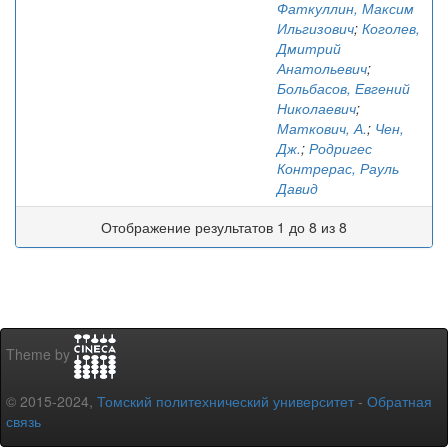
Фаткуллин, Максим
Ильгизович
;
Коголев,
Дмитрий
Анатольевич
;
Больбасов, Евгений
Николаевич
;
Маткович, А.
;
Чен,
Дж.
;
Родригес
Контрерас, Рауль
Давид
Отображение результатов 1 до 8 из 8
Theme by
© 2015-2024,
Томский политехнический университет
-
Обратная
связь