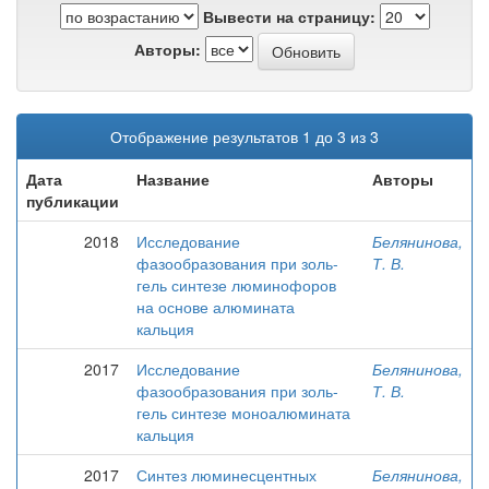
Вывести на страницу:
Авторы:
Отображение результатов 1 до 3 из 3
Дата
Название
Авторы
публикации
2018
Исследование
Белянинова,
фазообразования при золь-
Т. В.
гель синтезе люминофоров
на основе алюмината
кальция
2017
Исследование
Белянинова,
фазообразования при золь-
Т. В.
гель синтезе моноалюмината
кальция
2017
Синтез люминесцентных
Белянинова,