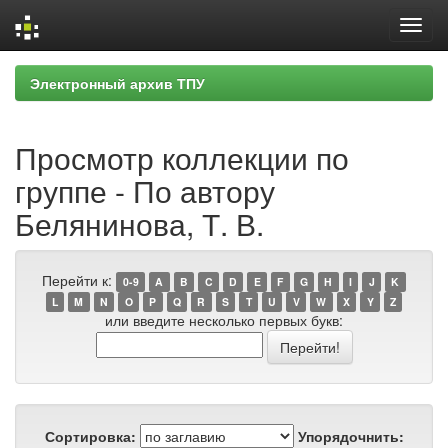
Skip
Электронный архив ТПУ
navigation
Просмотр коллекции по
группе - По автору
Белянинова, Т. В.
Перейти к:
0-9
A
B
C
D
E
F
G
H
I
J
K
L
M
N
O
P
Q
R
S
T
U
V
W
X
Y
Z
или введите несколько первых букв:
Сортировка:
Упорядочнить: