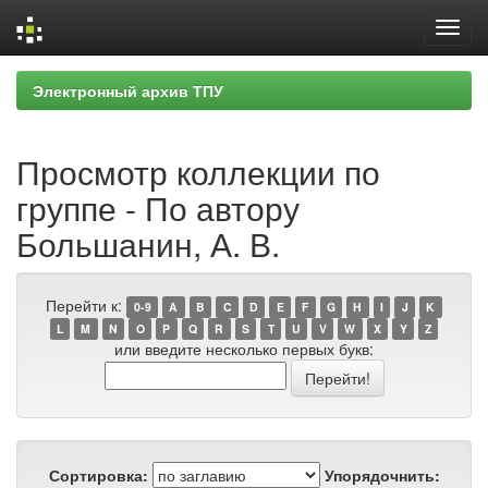
Skip
Электронный архив ТПУ
navigation
Просмотр коллекции по
группе - По автору
Большанин, А. В.
Перейти к:
0-9
A
B
C
D
E
F
G
H
I
J
K
L
M
N
O
P
Q
R
S
T
U
V
W
X
Y
Z
или введите несколько первых букв:
Сортировка:
Упорядочнить: