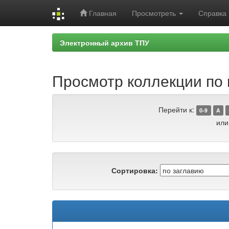
Главная
Просмотреть
Справка
Skip
Электронный архив ТПУ
navigation
Просмотр коллекции по 
Перейти к:
0-9
A
или
Сортировка: