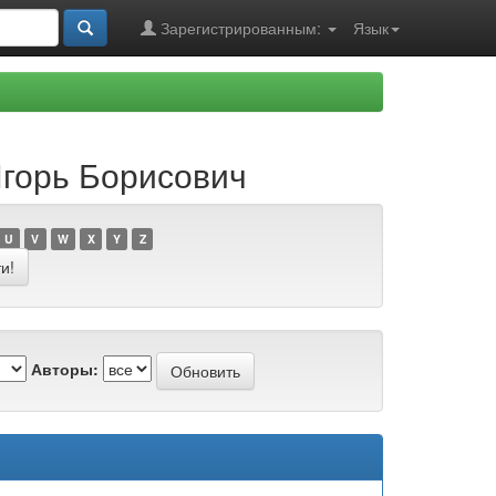
Зарегистрированным:
Язык
Игорь Борисович
U
V
W
X
Y
Z
Авторы: