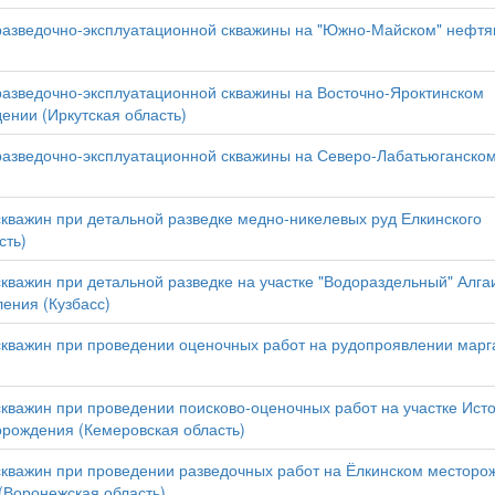
 разведочно-эксплуатационной скважины на "Южно-Майском" нефт
разведочно-эксплуатационной скважины на Восточно-Яроктинском
нии (Иркутская область)
 разведочно-эксплуатационной скважины на Северо-Лабатьюганско
скважин при детальной разведке медно-никелевых руд Елкинского
сть)
кважин при детальной разведке на участке "Водораздельный" Алга
ения (Кузбасс)
скважин при проведении оценочных работ на рудопроявлении марг
скважин при проведении поисково-оценочных работ на участке Исто
орождения (Кемеровская область)
скважин при проведении разведочных работ на Ёлкинском месторо
(Воронежская область)