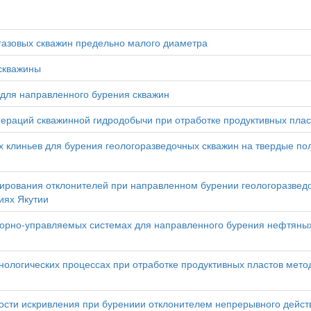
газовых скважин предельно малого диаметра
скважины
для направленного бурения скважин
ераций скважинной гидродобычи при отработке продуктивных плас
 клиньев для бурения геологоразведочных скважин на твердые по
рования отклонителей при направленном бурении геологоразвед
иях Якутии
орно-управляемых системах для направленного бурения нефтяных
ологических процессах при отработке продуктивных пластов мето
ости искривления при бурениии отклонителем непрерывного дейст