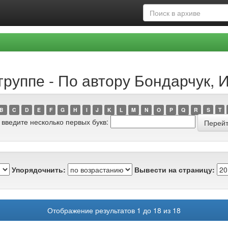
группе - По автору Бондарчук, 
B
C
D
E
F
G
H
I
J
K
L
M
N
O
P
Q
R
S
T
 введите несколько первых букв:
Упорядочнить:
Вывести на страницу:
Отображение результатов 1 до 18 из 18