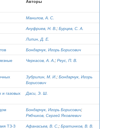
Авторы
Манилов, А. С.
Ануфриев, Н. В.
;
Бурцев, С. А.
Липин, Д. Е.
тов
Бондарчук, Игорь Борисович
лезные
Черкасов, А. А.
;
Реус, П. В.
очных
Зубрилин, М. И.
;
Бондарчук, Игорь
Борисович
 и газовых
Даси, Э. Ш.
дом
Бондарчук, Игорь Борисович
;
Рябчиков, Сергей Яковлевич
вия ТЗ-3
Афанасьев, В. С.
;
Братинков, В. В.