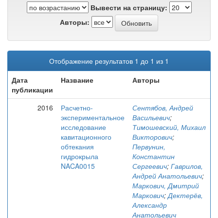
Вывести на страницу:
Авторы:
Отображение результатов 1 до 1 из 1
Дата
Название
Авторы
публикации
2016
Расчетно-
Сентябов, Андрей
экспериментальное
Васильевич
;
исследование
Тимошевский, Михаил
кавитационного
Викторович
;
обтекания
Первунин,
гидрокрыла
Константин
NACA0015
Сергеевич
;
Гаврилов,
Андрей Анатольевич
;
Маркович, Дмитрий
Маркович
;
Дектерёв,
Александр
Анатольевич