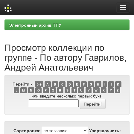
Skip
Электронный архив ТПУ
navigation
Просмотр коллекции по
группе - По автору Гаврилов,
Андрей Анатольевич
Перейти к:
0-9
A
B
C
D
E
F
G
H
I
J
K
L
M
N
O
P
Q
R
S
T
U
V
W
X
Y
Z
или введите несколько первых букв:
Сортировка:
Упорядочнить: