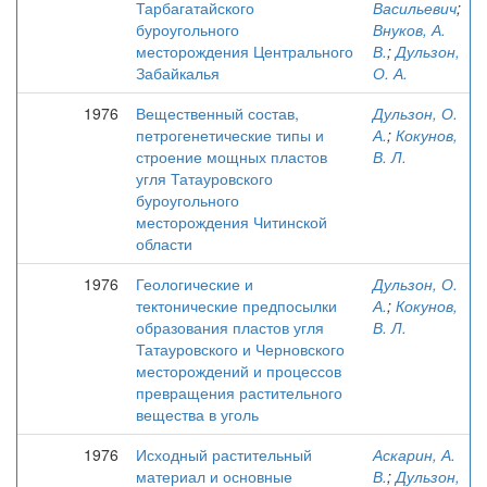
Тарбагатайского
Васильевич
;
буроугольного
Внуков, А.
месторождения Центрального
В.
;
Дульзон,
Забайкалья
О. А.
1976
Вещественный состав,
Дульзон, О.
петрогенетические типы и
А.
;
Кокунов,
строение мощных пластов
В. Л.
угля Татауровского
буроугольного
месторождения Читинской
области
1976
Геологические и
Дульзон, О.
тектонические предпосылки
А.
;
Кокунов,
образования пластов угля
В. Л.
Татауровского и Черновского
месторождений и процессов
превращения растительного
вещества в уголь
1976
Исходный растительный
Аскарин, А.
материал и основные
В.
;
Дульзон,