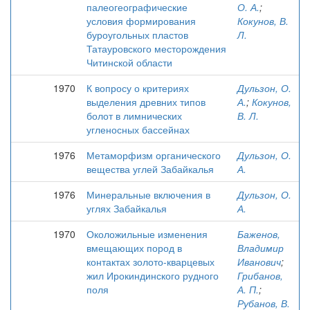
палеогеографические
О. А.
;
условия формирования
Кокунов, В.
буроугольных пластов
Л.
Татауровского месторождения
Читинской области
1970
К вопросу о критериях
Дульзон, О.
выделения древних типов
А.
;
Кокунов,
болот в лимнических
В. Л.
угленосных бассейнах
1976
Метаморфизм органического
Дульзон, О.
вещества углей Забайкалья
А.
1976
Минеральные включения в
Дульзон, О.
углях Забайкалья
А.
1970
Околожильные изменения
Баженов,
вмещающих пород в
Владимир
контактах золото-кварцевых
Иванович
;
жил Ирокиндинского рудного
Грибанов,
поля
А. П.
;
Рубанов, В.