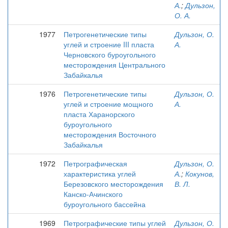
А.
;
Дульзон,
О. А.
1977
Петрогенетические типы
Дульзон, О.
углей и строение III пласта
А.
Черновского буроугольного
месторождения Центрального
Забайкалья
1976
Петрогенетические типы
Дульзон, О.
углей и строение мощного
А.
пласта Харанорского
буроугольного
месторождения Восточного
Забайкалья
1972
Петрографическая
Дульзон, О.
характеристика углей
А.
;
Кокунов,
Березовского месторождения
В. Л.
Канско-Ачинского
буроугольного бассейна
1969
Петрографические типы углей
Дульзон, О.