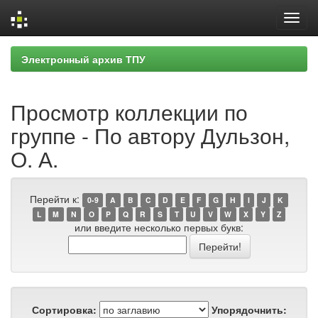
Skip
Электронный архив ТПУ
navigation
Просмотр коллекции по
группе - По автору Дульзон,
О. А.
Перейти к:
0-9
A
B
C
D
E
F
G
H
I
J
K
L
M
N
O
P
Q
R
S
T
U
V
W
X
Y
Z
или введите несколько первых букв:
Сортировка:
Упорядочнить: