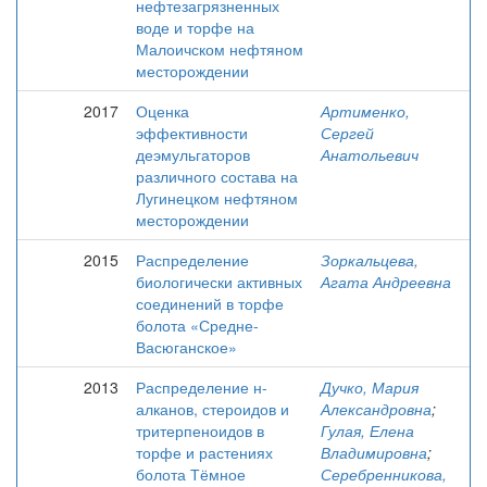
нефтезагрязненных
воде и торфе на
Малоичском нефтяном
месторождении
2017
Оценка
Артименко,
эффективности
Сергей
деэмульгаторов
Анатольевич
различного состава на
Лугинецком нефтяном
месторождении
2015
Распределение
Зоркальцева,
биологически активных
Агата Андреевна
соединений в торфе
болота «Средне-
Васюганское»
2013
Распределение н-
Дучко, Мария
алканов, стероидов и
Александровна
;
тритерпеноидов в
Гулая, Елена
торфе и растениях
Владимировна
;
болота Тёмное
Серебренникова,