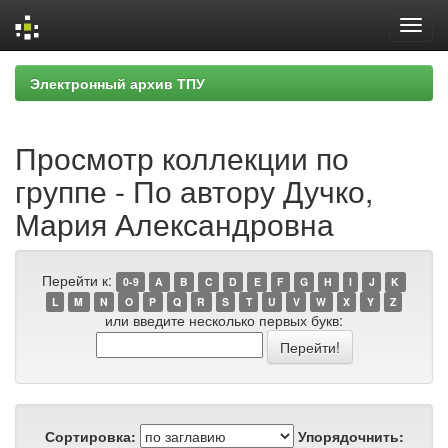
Skip
Электронный архив ТПУ
navigation
Просмотр коллекции по
группе - По автору Дучко,
Мария Александровна
Перейти к:
0-9
A
B
C
D
E
F
G
H
I
J
K
L
M
N
O
P
Q
R
S
T
U
V
W
X
Y
Z
или введите несколько первых букв:
Сортировка:
Упорядочнить: