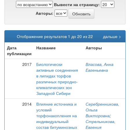
Вывести на страницу:
Авторы:
Отображение результатов 1 до 20 из 22
дальше >
Дата
Название
Авторы
публикации
2017
Биологически
Власова, Анна
активные соединения
Евгеньевна
в липидах торфов
различных природно-
климатических зон
Западной Сибири
2014
Влияние источника и
Серебренникова,
условий
Ольга
торфонакопления на
Викторовна
;
индивидуальный
Стрельникова,
состав битуминозных
Евгения