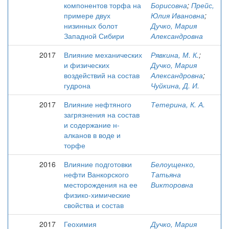
компонентов торфа на
Борисовна
;
Прейс,
примере двух
Юлия Ивановна
;
низинных болот
Дучко, Мария
Западной Сибири
Александровна
2017
Влияние механических
Рявкина, М. К.
;
и физических
Дучко, Мария
воздействий на состав
Александровна
;
гудрона
Чуйкина, Д. И.
2017
Влияние нефтяного
Тетерина, К. А.
загрязнения на состав
и содержание н-
алканов в воде и
торфе
2016
Влияние подготовки
Белоущенко,
нефти Ванкорского
Татьяна
месторождения на ее
Викторовна
физико-химические
свойства и состав
2017
Геохимия
Дучко, Мария