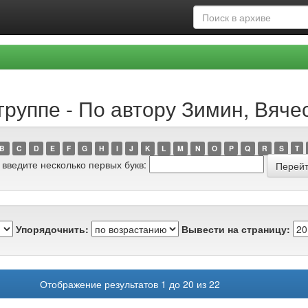
группе - По автору Зимин, Вяч
B
C
D
E
F
G
H
I
J
K
L
M
N
O
P
Q
R
S
T
 введите несколько первых букв:
Упорядочнить:
Вывести на страницу:
Отображение результатов 1 до 20 из 22