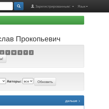
Зарегистрированным:
Язык
еслав Прокопьевич
U
V
W
X
Y
Z
Авторы:
дальше >