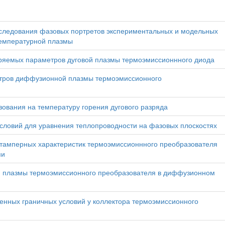
сследования фазовых портретов экспериментальных и модельных
температурной плазмы
ряемых параметров дуговой плазмы термоэмиссионнного диода
етров диффузионной плазмы термоэмиссионного
ования на температуру горения дугового разряда
словий для уравнения теплопроводности на фазовых плоскостях
тамперных характеристик термоэмиссионнного преобразователя
ми
й плазмы термоэмиссионного преобразователя в диффузионном
енных граничных условий у коллектора термоэмиссионного