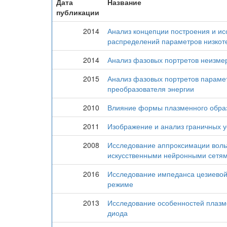
Дата
Название
публикации
2014
Анализ концепции построения и и
распределений параметров низко
2014
Анализ фазовых портретов неизме
2015
Анализ фазовых портретов парам
преобразователя энергии
2010
Влияние формы плазменного образ
2011
Изображение и анализ граничных у
2008
Исследование аппроксимации воль
искусственными нейронными сетя
2016
Исследование импеданса цезиево
режиме
2013
Исследование особенностей плазм
диода