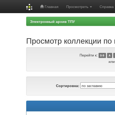
Главная
Просмотреть
Справка
Skip
Электронный архив ТПУ
navigation
Просмотр коллекции по 
Перейти к:
0-9
A
или
Сортировка: