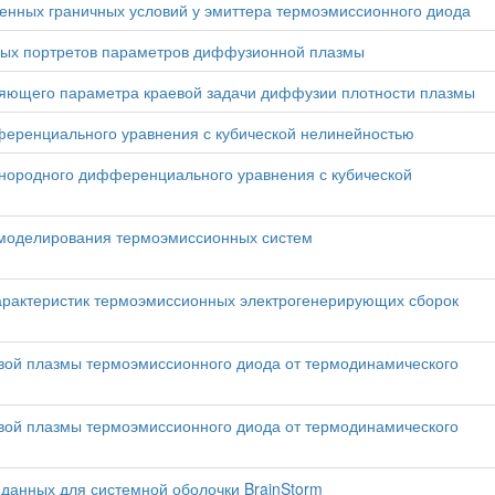
енных граничных условий у эмиттера термоэмиссионного диода
вых портретов параметров диффузионной плазмы
яющего параметра краевой задачи диффузии плотности плазмы
еренциального уравнения с кубической нелинейностью
нородного дифференциального уравнения с кубической
 моделирования термоэмиссионных систем
арактеристик термоэмиссионных электрогенерирующих сборок
овой плазмы термоэмиссионного диода от термодинамического
овой плазмы термоэмиссионного диода от термодинамического
данных для системной оболочки BrainStorm