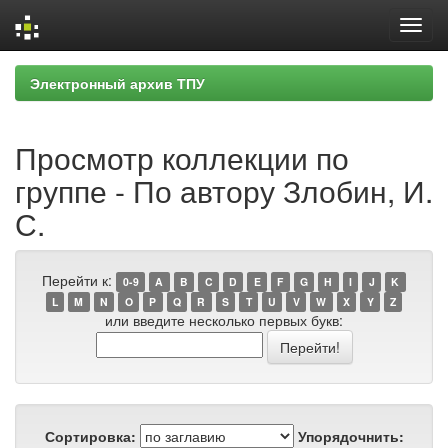
Skip
Электронный архив ТПУ
navigation
Просмотр коллекции по
группе - По автору Злобин, И.
С.
Перейти к:
0-9
A
B
C
D
E
F
G
H
I
J
K
L
M
N
O
P
Q
R
S
T
U
V
W
X
Y
Z
или введите несколько первых букв:
Сортировка:
Упорядочнить: