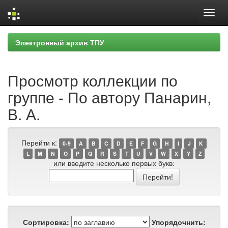
Skip
Электронный архив ТПУ
navigation
Просмотр коллекции по
группе - По автору Панарин,
В. А.
Перейти к:
0-9
A
B
C
D
E
F
G
H
I
J
K
L
M
N
O
P
Q
R
S
T
U
V
W
X
Y
Z
или введите несколько первых букв:
Сортировка:
Упорядочнить: