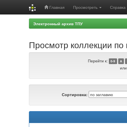
Главная
Просмотреть
Справка
Skip
Электронный архив ТПУ
navigation
Просмотр коллекции по г
Перейти к:
0-9
A
или
Сортировка: