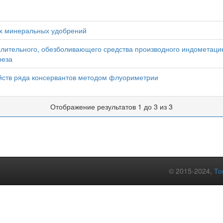
х минеральных удобрений
лительного, обезболивающего средства производного индометаци
реза
йств ряда консервантов методом флуориметрии
Отображение результатов 1 до 3 из 3
© 2015-2024,
То