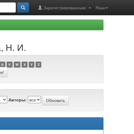
Зарегистрированным:
Язык
 Н. И.
U
V
W
X
Y
Z
Авторы: