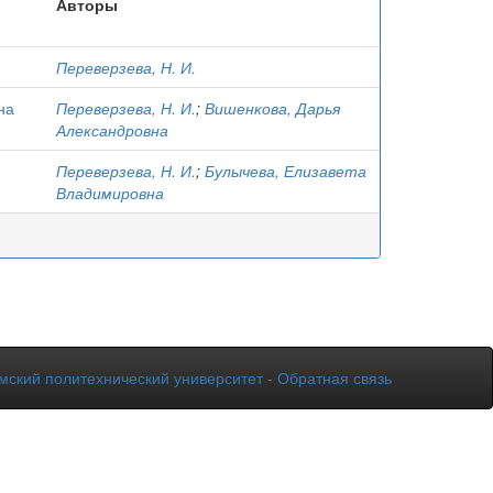
Авторы
Переверзева, Н. И.
на
Переверзева, Н. И.
;
Вишенкова, Дарья
Александровна
Переверзева, Н. И.
;
Булычева, Елизавета
Владимировна
мский политехнический университет
-
Обратная связь