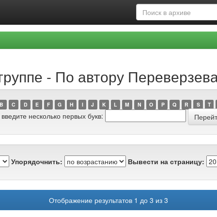
руппе - По автору Переверзева,
B
C
D
E
F
G
H
I
J
K
L
M
N
O
P
Q
R
S
T
 введите несколько первых букв:
Упорядочнить:
Вывести на страницу:
Отображение результатов 1 до 3 из 3