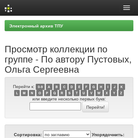
Skip
Электронный архив ТПУ
navigation
Просмотр коллекции по
группе - По автору Пустовых,
Ольга Сергеевна
Перейти к:
0-9
A
B
C
D
E
F
G
H
I
J
K
L
M
N
O
P
Q
R
S
T
U
V
W
X
Y
Z
или введите несколько первых букв:
Сортировка:
Упорядочнить: