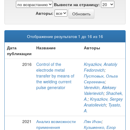
Вывести на страницу:
Авторы:
Отображение результатов 1 до 16 из 16
Дата
Название
Авторы
публикации
2016
Control of the
Knyazkov, Anatoly
electrode metal
Fedorovich
;
transfer by means of
Пустовых, Ольга
the welding current
Сергеевна
;
pulse generator
Verevkin, Aleksey
Valerievich
;
Shachek,
A.
;
Knyazkov, Sergey
Anatolievich
;
Tyasto,
A.
2021
Анализ возможности
Лян Ичэн
;
применения
Кузьменко, Егор