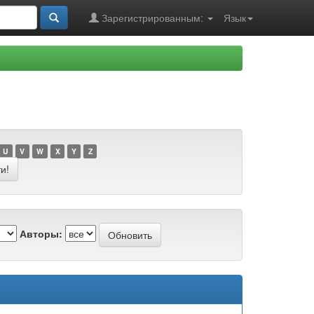
Зарегистрированным:
Язык
U
V
W
X
Y
Z
Авторы: