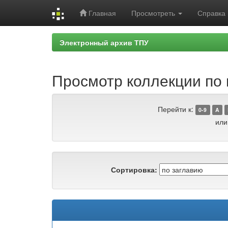
Главная
Просмотреть
Справка
Skip
Электронный архив ТПУ
navigation
Просмотр коллекции по г
Перейти к:
0-9
A
или
Сортировка: