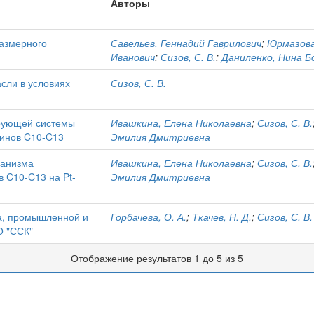
Авторы
азмерного
Савельев, Геннадий Гаврилович
;
Юрмазова
Иванович
;
Сизов, С. В.
;
Даниленко, Нина Б
сли в условиях
Сизов, С. В.
рующей системы
Ивашкина, Елена Николаевна
;
Сизов, С. В.
инов C10-C13
Эмилия Дмитриевна
ханизма
Ивашкина, Елена Николаевна
;
Сизов, С. В.
 C10-C13 на Pt-
Эмилия Дмитриевна
а, промышленной и
Горбачева, О. А.
;
Ткачев, Н. Д.
;
Сизов, С. В.
О "ССК"
Отображение результатов 1 до 5 из 5