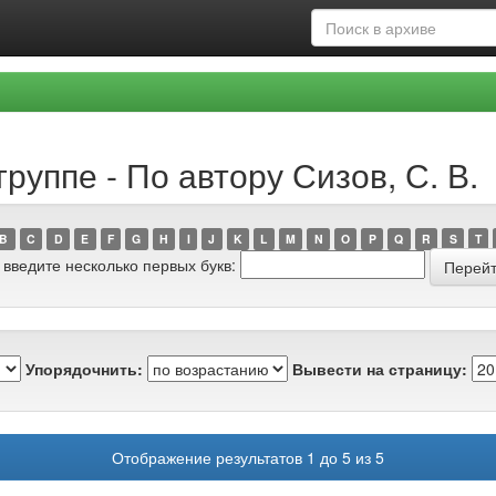
руппе - По автору Сизов, С. В.
B
C
D
E
F
G
H
I
J
K
L
M
N
O
P
Q
R
S
T
 введите несколько первых букв:
Упорядочнить:
Вывести на страницу:
Отображение результатов 1 до 5 из 5