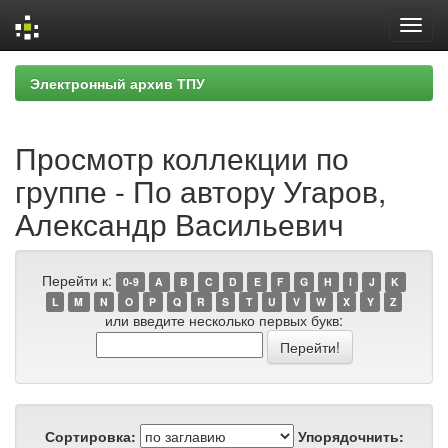
Skip
Электронный архив ТПУ
navigation
Просмотр коллекции по
группе - По автору Угаров,
Александр Васильевич
Перейти к:
0-9
A
B
C
D
E
F
G
H
I
J
K
L
M
N
O
P
Q
R
S
T
U
V
W
X
Y
Z
или введите несколько первых букв:
Сортировка:
Упорядочнить: