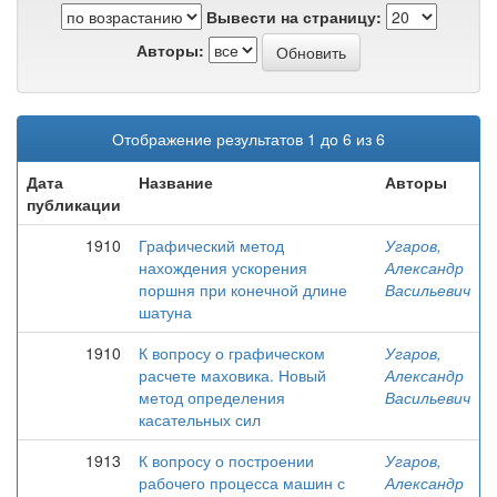
Вывести на страницу:
Авторы:
Отображение результатов 1 до 6 из 6
Дата
Название
Авторы
публикации
1910
Графический метод
Угаров,
нахождения ускорения
Александр
поршня при конечной длине
Васильевич
шатуна
1910
К вопросу о графическом
Угаров,
расчете маховика. Новый
Александр
метод определения
Васильевич
касательных сил
1913
К вопросу о построении
Угаров,
рабочего процесса машин с
Александр