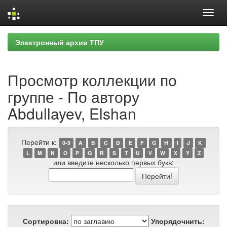
Skip
Электронный архив ТПУ
navigation
Просмотр коллекции по
группе - По автору
Abdullayev, Elshan
Перейти к:
0-9
A
B
C
D
E
F
G
H
I
J
K
L
M
N
O
P
Q
R
S
T
U
V
W
X
Y
Z
или введите несколько первых букв:
Сортировка:
Упорядочнить: