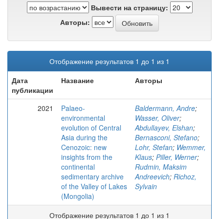
Вывести на страницу:
Авторы:
Отображение результатов 1 до 1 из 1
Дата
Название
Авторы
публикации
2021
Palaeo-
Baldermann, Andre
;
environmental
Wasser, Oliver
;
evolution of Central
Abdullayev, Elshan
;
Asia during the
Bernasconi, Stefano
;
Cenozoic: new
Lohr, Stefan
;
Wemmer,
insights from the
Klaus
;
Piller, Werner
;
continental
Rudmin, Maksim
sedimentary archive
Andreevich
;
Richoz,
of the Valley of Lakes
Sylvain
(Mongolia)
Отображение результатов 1 до 1 из 1