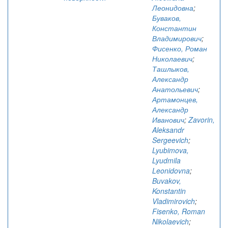
Леонидовна
;
Буваков,
Константин
Владимирович
;
Фисенко, Роман
Николаевич
;
Ташлыков,
Александр
Анатольевич
;
Артамонцев,
Александр
Иванович
;
Zavorin,
Aleksandr
Sergeevich
;
Lyubimova,
Lyudmila
Leonidovna
;
Buvakov,
Konstantin
Vladimirovich
;
Fisenko, Roman
Nikolaevich
;