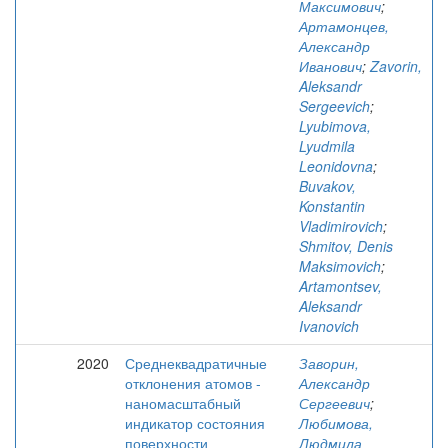
Максимович
;
Артамонцев,
Александр
Иванович
;
Zavorin,
Aleksandr
Sergeevich
;
Lyubimova,
Lyudmila
Leonidovna
;
Buvakov,
Konstantin
Vladimirovich
;
Shmitov, Denis
Maksimovich
;
Artamontsev,
Aleksandr
Ivanovich
2020
Среднеквадратичные
Заворин,
отклонения атомов -
Александр
наномасштабный
Сергеевич
;
индикатор состояния
Любимова,
поверхности
Людмила