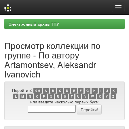
Skip
Электронный архив ТПУ
navigation
Просмотр коллекции по
группе - По автору
Artamontsev, Aleksandr
Ivanovich
Перейти к:
0-9
A
B
C
D
E
F
G
H
I
J
K
L
M
N
O
P
Q
R
S
T
U
V
W
X
Y
Z
или введите несколько первых букв: