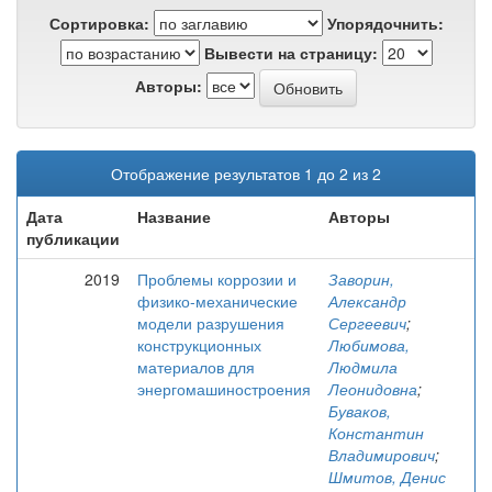
Сортировка:
Упорядочнить:
Вывести на страницу:
Авторы:
Отображение результатов 1 до 2 из 2
Дата
Название
Авторы
публикации
2019
Проблемы коррозии и
Заворин,
физико-механические
Александр
модели разрушения
Сергеевич
;
конструкционных
Любимова,
материалов для
Людмила
энергомашиностроения
Леонидовна
;
Буваков,
Константин
Владимирович
;
Шмитов, Денис