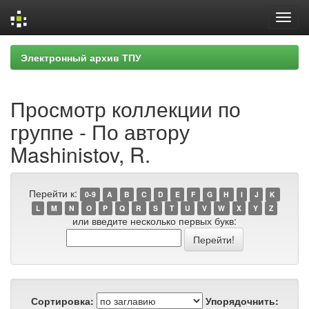
Skip
Электронный архив ТПУ
navigation
Просмотр коллекции по
группе - По автору
Mashinistov, R.
Перейти к:
0-9
A
B
C
D
E
F
G
H
I
J
K
L
M
N
O
P
Q
R
S
T
U
V
W
X
Y
Z
или введите несколько первых букв:
Сортировка:
Упорядочнить: