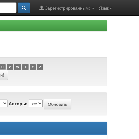
Зарегистрированным:
Язык
U
V
W
X
Y
Z
Авторы: