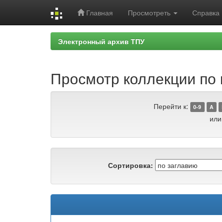
Главная
Просмотреть
Справка
Skip
Электронный архив ТПУ
navigation
Просмотр коллекции по гр
Перейти к:
0-9
A
или
Сортировка: