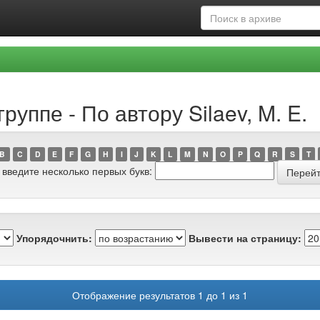
уппе - По автору Silaev, M. E.
B
C
D
E
F
G
H
I
J
K
L
M
N
O
P
Q
R
S
T
 введите несколько первых букв:
Упорядочнить:
Вывести на страницу:
Отображение результатов 1 до 1 из 1