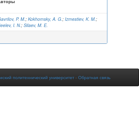
Авторы
avrilov, P. M.
;
Kokhomsky, A. G.
;
Izmestiev, K. M.
;
eelev, I. N.
;
Silaev, M. E.
мский политехнический университет
-
Обратная связь