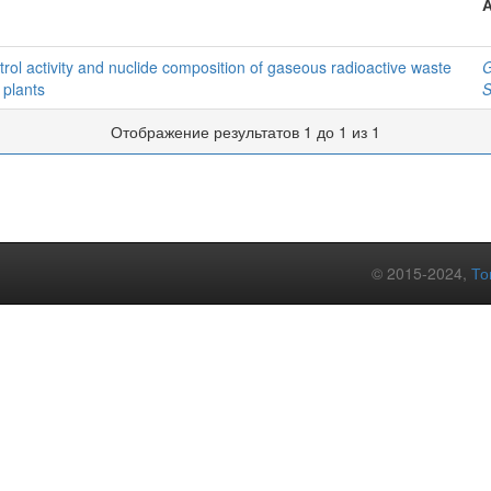
l activity and nuclide composition of gaseous radioactive waste
G
 plants
S
Отображение результатов 1 до 1 из 1
© 2015-2024,
То