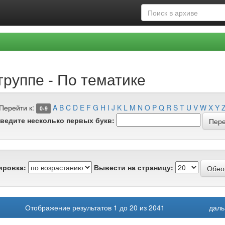
группе - По тематике
Перейти к:
A
B
C
D
E
F
G
H
I
J
K
L
M
N
O
P
Q
R
S
T
U
V
W
X
Y
0-9
ведите несколько первых букв:
ировка:
Вывести на страницу:
Отображение результатов 1 до 20 из 2041
даль