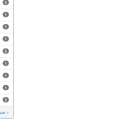
3
1
1
1
2
1
1
1
2
ше >