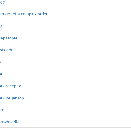
ode
erator of a complex order
од
ператоры
ofstede
s
A
a receptor
Aa рецептор
ro
ro-dolerite