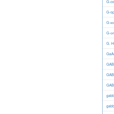
G-c
G-op
G-к
G-о
G. H
GaA
GAB
GABA
GAB
gabb
gabb