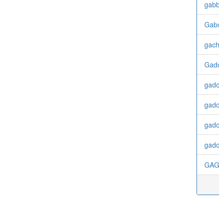
gabb
Gab
gac
Gado
gado
gado
gado
gado
GAG