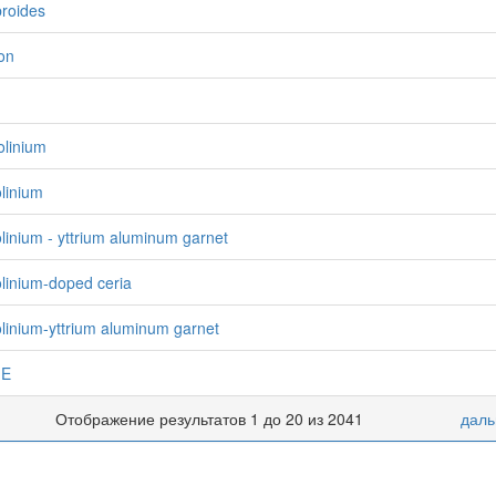
roides
on
h
linium
linium
linium - yttrium aluminum garnet
linium-doped ceria
linium-yttrium aluminum garnet
E
Отображение результатов 1 до 20 из 2041
даль