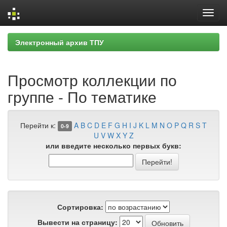
Skip
Электронный архив ТПУ
navigation
Просмотр коллекции по
группе - По тематике
Перейти к:
A
B
C
D
E
F
G
H
I
J
K
L
M
N
O
P
Q
R
S
T
0-9
U
V
W
X
Y
Z
или введите несколько первых букв:
Сортировка:
Вывести на страницу: