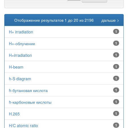
Отображение результатов 1 до 20 из 2196
дальше >
H+ irradiation
1
H+-облучение
1
H+irradiation
1
H-beam
1
h-S diagram
1
h-бутановая кислота
1
h-карбоновые кислоты
1
H.265
1
H/C atomic ratio
1