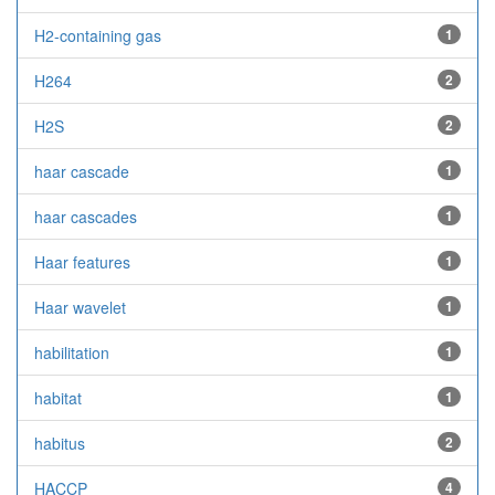
H2-containing gas
1
H264
2
H2S
2
haar cascade
1
haar cascades
1
Haar features
1
Haar wavelet
1
habilitation
1
habitat
1
habitus
2
HACCP
4