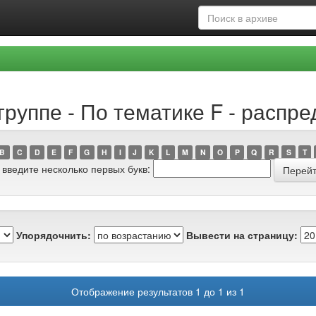
группе - По тематике F - распр
B
C
D
E
F
G
H
I
J
K
L
M
N
O
P
Q
R
S
T
 введите несколько первых букв:
Упорядочнить:
Вывести на страницу:
Отображение результатов 1 до 1 из 1