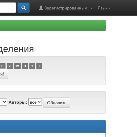
Зарегистрированным:
Язык
еделения
U
V
W
X
Y
Z
Авторы: