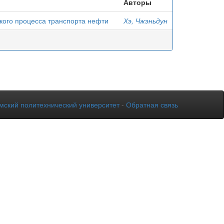
Авторы
кого процесса транспорта нефти
Хэ, Чжэньдун
мский политехнический университет
-
Обратная связь