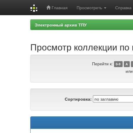
Главная
Просмотреть
Справка
Skip
Электронный архив ТПУ
navigation
Просмотр коллекции по 
Перейти к:
0-9
A
или
Сортировка: