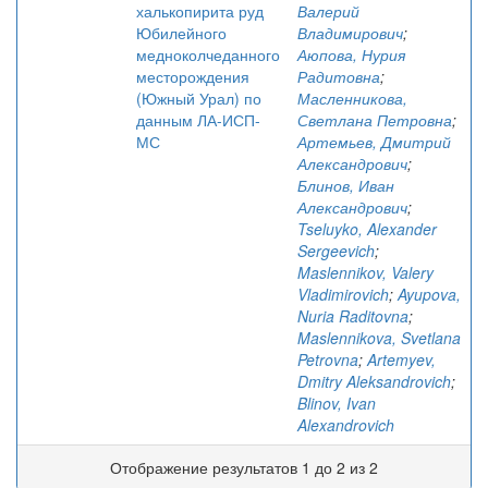
халькопирита руд
Валерий
Юбилейного
Владимирович
;
медноколчеданного
Аюпова, Нурия
месторождения
Радитовна
;
(Южный Урал) по
Масленникова,
данным ЛА-ИСП-
Светлана Петровна
;
МС
Артемьев, Дмитрий
Александрович
;
Блинов, Иван
Александрович
;
Tseluyko, Alexander
Sergeevich
;
Maslennikov, Valery
Vladimirovich
;
Ayupova,
Nuria Raditovna
;
Maslennikova, Svetlana
Petrovna
;
Artemyev,
Dmitry Aleksandrovich
;
Blinov, Ivan
Alexandrovich
Отображение результатов 1 до 2 из 2