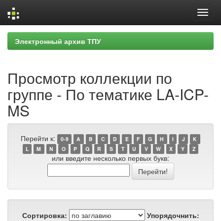
Skip
Электронный архив ТПУ
navigation
Просмотр коллекции по
группе - По тематике LA-ICP-
MS
Перейти к:
0-9
A
B
C
D
E
F
G
H
I
J
K
L
M
N
O
P
Q
R
S
T
U
V
W
X
Y
Z
или введите несколько первых букв:
Сортировка:
Упорядочнить: