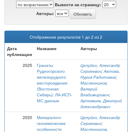
Вывести на страницу:
Авторы:
Отображение результатов 1 до 2 из 2
Дата
Название
Авторы
публикации
2025
Гранаты
Целуйко, Александр
Рудногорского
Сергеевич
;
Аюпова,
железорудного
Нурия Радитовна
;
месторождения
Масленников,
(Восточная
Валерий
Сибирь): ЛА-ИСП-
Владимирович
;
МС данные
Артемьев, Дмитрий
Александрович
2020
Минералого-
Целуйко, Александр
геохимические
Сергеевич
;
особенности
Масленников,