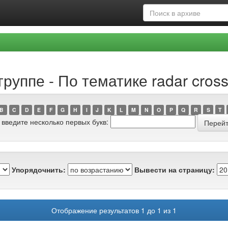
руппе - По тематике radar cross
B
C
D
E
F
G
H
I
J
K
L
M
N
O
P
Q
R
S
T
 введите несколько первых букв:
Упорядочнить:
Вывести на страницу:
Отображение результатов 1 до 1 из 1