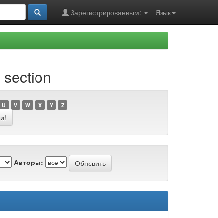
Зарегистрированным:
Язык
 section
U
V
W
X
Y
Z
Авторы: