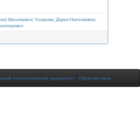
ний Васильевич
;
Ушарова, Дарья Николаевна
;
Викторович
мский политехнический университет
-
Обратная связь