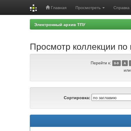
Главная
Просмотреть
Справка
Skip
Электронный архив ТПУ
navigation
Просмотр коллекции по г
Перейти к:
0-9
A
или
Сортировка: