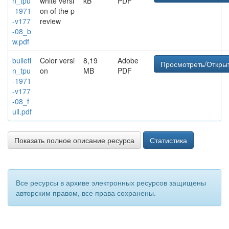
n_tpu
white versi
kB
PDF
-1971
on of the p
-v177
review
-08_b
w.pdf
bulleti
Color versi
8,19
Adobe
Просмотреть/Откры
n_tpu
on
MB
PDF
-1971
-v177
-08_f
ull.pdf
Показать полное описание ресурса
Статистика
Все ресурсы в архиве электронных ресурсов защищены
авторским правом, все права сохранены.