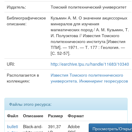
Издатель:
Томский политехнический университет
Библиографическое
Кузьмин А. М. О значении акцессорных
описание:
минералов для изучения
магматических пород / А. М. Кузьмин, Т.
И. Полуэктова // Известия Томского
политехнического института [Известия
ТПИ]. — 1971. — Т. 177 : Геология. —
[С. 52-57].
URI:
http://earchive.tpu.ru/handle/11683/10340
Располагается в
Известия Томского политехнического
коллекциях:
университета. Инжиниринг георесурсов
Файлы этого ресурса:
Файл
Описание
Размер
Формат
bulleti
Black-and-
391,37
Adobe
Просмотреть/Откры