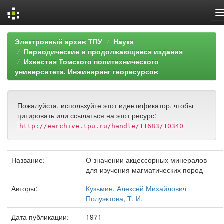
Skip
Электронный архив ТПУ
Наука
navigation
Периодические и продолжающиеся издания
Известия Томского политехнического
университета. Инжиниринг георесурсов
Пожалуйста, используйте этот идентификатор, чтобы
цитировать или ссылаться на этот ресурс:
http://earchive.tpu.ru/handle/11683/10340
Название:
О значении акцессорных минералов
для изучения магматических пород
Авторы:
Кузьмин, Алексей Михайлович
Полуэктова, Т. И.
Дата публикации:
1971