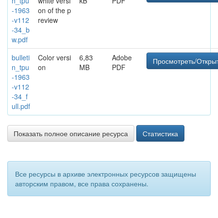
n_tpu
white versi
kB
PDF
-1963
on of the p
-v112
review
-34_b
w.pdf
bulleti
Color versi
6,83
Adobe
Просмотреть/Откры
n_tpu
on
MB
PDF
-1963
-v112
-34_f
ull.pdf
Показать полное описание ресурса
Статистика
Все ресурсы в архиве электронных ресурсов защищены
авторским правом, все права сохранены.