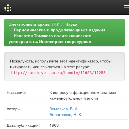
Skip
Электронный архив ТПУ
Наука
navigation
Периодические и продолжающиеся издания
Известия Томского политехнического
университета. Инжиниринг георесурсов
Пожалуйста, используйте этот идентификатор, чтобы
цитировать или ссылаться на этот ресурс:
http://earchive.tpu.ru/handle/11683/11256
Название:
К вопросу о фракционном анализе
каменноугольной мелочи
Авторы:
Земляков, Б. А.
Белоглазов, Н. К.
Дата публикации:
1963