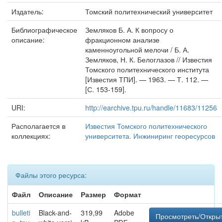
Издатель:
Томский политехнический университет
Библиографическое
Земляков Б. А. К вопросу о
описание:
фракционном анализе
каменноугольной мелочи / Б. А.
Земляков, Н. К. Белоглазов // Известия
Томского политехнического института
[Известия ТПИ]. — 1963. — Т. 112. —
[С. 153-159].
URI:
http://earchive.tpu.ru/handle/11683/11256
Располагается в
Известия Томского политехнического
коллекциях:
университета. Инжиниринг георесурсов
Файлы этого ресурса:
Файл
Описание
Размер
Формат
bulleti
Black-and-
319,99
Adobe
Просмотреть/Откры