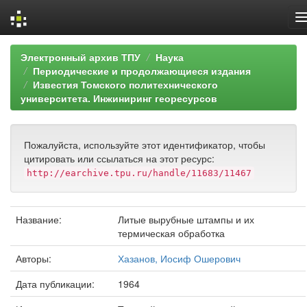
Skip
Электронный архив ТПУ
Наука
navigation
Периодические и продолжающиеся издания
Известия Томского политехнического
университета. Инжиниринг георесурсов
Пожалуйста, используйте этот идентификатор, чтобы
цитировать или ссылаться на этот ресурс:
http://earchive.tpu.ru/handle/11683/11467
Название:
Литые вырубные штампы и их
термическая обработка
Авторы:
Хазанов, Иосиф Ошерович
Дата публикации:
1964