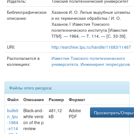
Издатель:
Томский политехнический университет
Библиографическое
Хазанов И. О. Литые вырубные штампы
описание:
и их термическая обработка / И. О.
Хазанов // Известия Томского
политехнического института [Известия
ТПИ]. — 1964. — Т. 114. — [С. 33-39].
URI:
http://earchive.tpu.ru/handle/11683/11467
Располагается в
Известия Томского политехнического
коллекциях:
университета. Инжиниринг георесурсов
Файлы этого ресурса:
Файл
Описание
Размер
Формат
bulleti
Black-and-
481,12
Adobe
Просмотреть/Откры
n_tpu
white versi
kB
PDF
-1964
on of the p
-v114
review