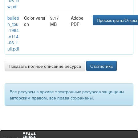
-06_b
w.pdf
bulleti
Color versi
9,17
Adobe
Просмотреть/Откры
n_tpu
on
MB
PDF
-1964
-v114
-06_f
ull.pdf
Показать полное описание ресурса
Статистика
Все ресурсы в архиве электронных ресурсов защищены
авторским правом, все права сохранены.