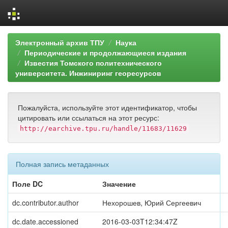
Skip
Электронный архив ТПУ
Наука
navigation
Периодические и продолжающиеся издания
Известия Томского политехнического
университета. Инжиниринг георесурсов
Пожалуйста, используйте этот идентификатор, чтобы
цитировать или ссылаться на этот ресурс:
http://earchive.tpu.ru/handle/11683/11629
Полная запись метаданных
Поле DC
Значение
dc.contributor.author
Нехорошев, Юрий Сергеевич
dc.date.accessioned
2016-03-03T12:34:47Z