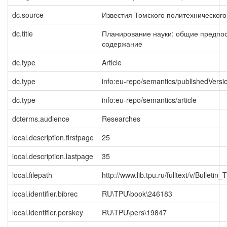
dc.source
Известия Томского политехнического
dc.title
Планирование науки: общие предпос
содержание
dc.type
Article
dc.type
info:eu-repo/semantics/publishedVersi
dc.type
info:eu-repo/semantics/article
dcterms.audience
Researches
local.description.firstpage
25
local.description.lastpage
35
local.filepath
http://www.lib.tpu.ru/fulltext/v/Bulleti
local.identifier.bibrec
RU\TPU\book\246183
local.identifier.perskey
RU\TPU\pers\19847