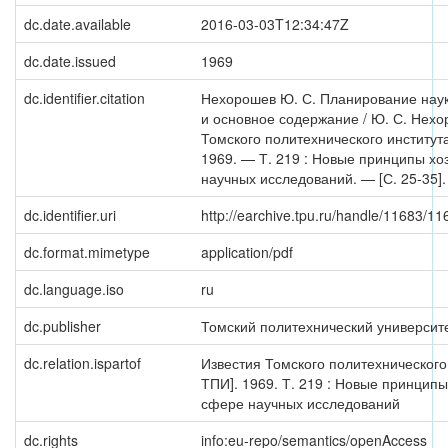
dc.date.available
2016-03-03T12:34:47Z
dc.date.issued
1969
dc.identifier.citation
Нехорошев Ю. С. Планирование нау
и основное содержание / Ю. С. Нехо
Томского политехнического институт
1969. — Т. 219 : Новые принципы хо
научных исследований. — [С. 25-35].
dc.identifier.uri
http://earchive.tpu.ru/handle/11683/11
dc.format.mimetype
application/pdf
dc.language.iso
ru
dc.publisher
Томский политехнический университ
dc.relation.ispartof
Известия Томского политехнического
ТПИ]. 1969. Т. 219 : Новые принципы
сфере научных исследований
dc.rights
info:eu-repo/semantics/openAccess