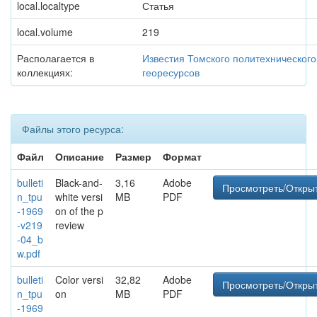
local.localtype
Статья
local.volume
219
Располагается в
Известия Томского политехнического
коллекциях:
георесурсов
Файлы этого ресурса:
Файл
Описание
Размер
Формат
bulleti
Black-and-
3,16
Adobe
Просмотреть/Откры
n_tpu
white versi
MB
PDF
-1969
on of the p
-v219
review
-04_b
w.pdf
bulleti
Color versi
32,82
Adobe
Просмотреть/Откры
n_tpu
on
MB
PDF
-1969