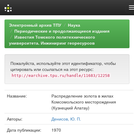
Skip
Электронный архив ТПУ
Наука
navigation
Периодические и продолжающиеся издания
Известия Томского политехнического
университета. Инжиниринг георесурсов
Пожалуйста, используйте этот идентификатор, чтобы
цитировать или ссылаться на этот ресурс:
http://earchive.tpu.ru/handle/11683/12258
Название:
Распределение золота в жилах
Комсомольского месторождения
(Кузнецкий Алатау)
Авторы:
Денисов, Ю. П.
Дата публикации:
1970