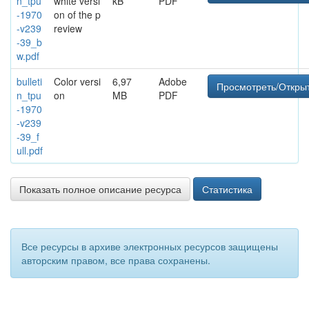
n_tpu
white versi
kB
PDF
-1970
on of the p
-v239
review
-39_b
w.pdf
bulleti
Color versi
6,97
Adobe
Просмотреть/Откры
n_tpu
on
MB
PDF
-1970
-v239
-39_f
ull.pdf
Показать полное описание ресурса
Статистика
Все ресурсы в архиве электронных ресурсов защищены
авторским правом, все права сохранены.